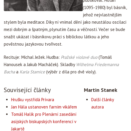
publikovat. Holan
(1095-1980) byl básník,
jehož nejvlastnějším
stylem byla meditace. Díky ní vnímal dění jako neustálou oscilaci
mezi dobrým a špatným, plynutím času a věčností. Večer se bude
snažit ukázat i básníkovu práci s biblickou látkou a jeho
pověstnou jazykovou tvořivost.
Recituje: Michal Ježek. Hudba:
Pražské violové duo
(Tomáš
Hanousek a Jakub Macháček)
.
Skladby
Wilhelma Friedemanna
Bacha
a
Karla Stamice
(výběr z díla pro dvě violy).
Související články
Martin Stanek
Hrušku vystřídá Prívara
Další články
Jan Hála ustanoven farním vikářem
autora
Tomáš Halík pro Plenární zasedání
asijských biskupských konferencí v
Jakartě