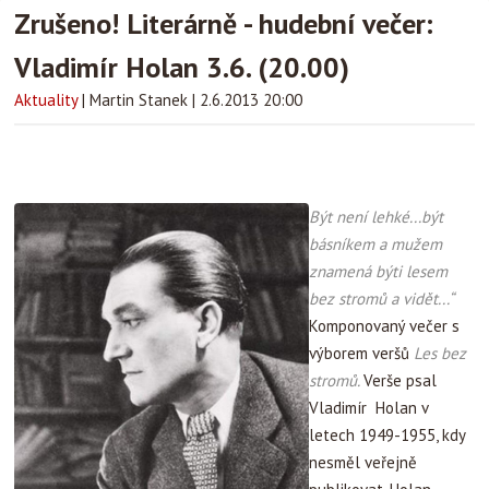
Zrušeno! Literárně - hudební večer:
Vladimír Holan 3.6. (20.00)
Aktuality
|
Martin Stanek
|
2.6.2013 20:00
Být není lehké...být
básníkem a mužem
znamená býti lesem
bez stromů a vidět...“
Komponovaný večer s
výborem veršů
Les bez
stromů.
Verše psal
Vladimír
Holan v
letech 1949-1955, kdy
nesměl veřejně