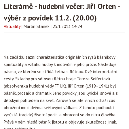
Literárně - hudební večer: Jiří Orten -
výběr z povídek 11.2. (20.00)
Aktuality
|
Martin Stanek
|
25.1.2013 14:24
Na začátku zazní charakteristika originálních rysů básníkovy
spirituality a vztahu hudby k motivům v jeho próze. Následuje
pásmo, ve kterém se střídá četba s flétnou. Dvě interpretační
cesty. Skladby pro sólovou flétnu hraje Tereza Seifertová
(absolventka hudební vědy FF UK). Jiří Orten (1919–1941) byl
básník, prozaik a dramatik. Jeho povídky jsou lyrické, snové a s
dětským pohledem na svět. Zároveň se ale v nich odráží čas
ohrožení mezi dvěma světovými válkami. Z tohoto podhoubí
vyrůstá tragický životní pocit a obracení se do nitra člověka.
Právě v něm hledá básník jistotu a objevuje skutečnost jinak,