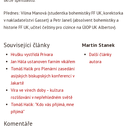
skrze spiritualitu.
Přednes: Vilma Manová (studentka bohemistiky FF UK, korektorka
v nakladatelství Gasset) a Petr Janeš (absolvent bohemistiky a
historie FF UK, učitel češtiny pro cizince na ÚJOP UK Albertov).
Související články
Martin Stanek
Hrušku vystřídá Prívara
Další články
Jan Hála ustanoven farním vikářem
autora
Tomáš Halík pro Plenární zasedání
asijských biskupských konferencí v
Jakartě
Víra ve vírech doby – kultura
rozlišování v nepřehledném světě
Tomáš Halík: "Kdo vás přijímá, mne
přijímá"
Komentáře