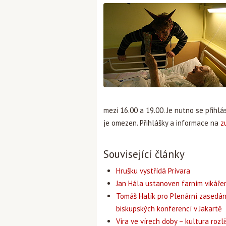
mezi 16.00 a 19.00. Je nutno se přihl
je omezen. Přihlášky a informace na
z
Související články
Hrušku vystřídá Prívara
Jan Hála ustanoven farním vikář
Tomáš Halík pro Plenární zasedán
biskupských konferencí v Jakartě
Víra ve vírech doby – kultura rozli