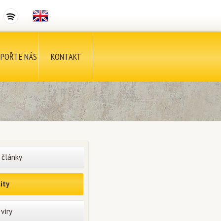
POŘTE NÁS
KONTAKT
 články
ity
víry