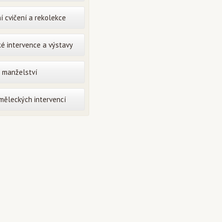
í cvičení a rekolekce
é intervence a výstavy
o manželství
uměleckých intervencí