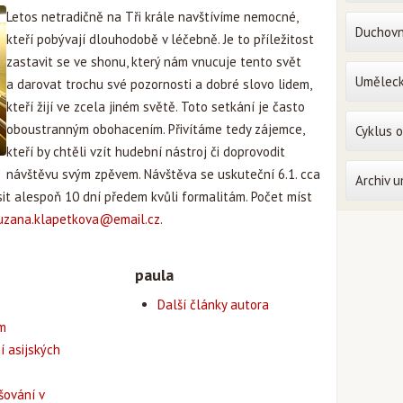
Letos netradičně na Tři krále navštívíme nemocné,
Duchovn
kteří pobývají dlouhodobě v léčebně. Je to příležitost
zastavit se ve shonu, který nám vnucuje tento svět
Uměleck
a darovat trochu své pozornosti a dobré slovo lidem,
kteří žijí ve zcela jiném světě. Toto setkání je často
oboustranným obohacením. Přivítáme tedy zájemce,
Cyklus 
kteří by chtěli vzít hudební nástroj či doprovodit
návštěvu svým zpěvem. Návštěva se uskuteční 6.1. cca
Archiv 
ásit alespoň 10 dní předem kvůli formalitám. Počet míst
uzana.klapetkova@email.cz
.
paula
Další články autora
em
í asijských
šování v