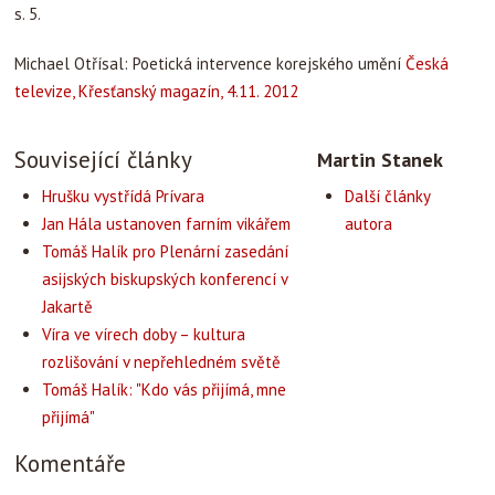
s. 5.
Michael Otřísal: Poetická intervence korejského umění
Česká
televize, Křesťanský magazín, 4.11. 2012
Související články
Martin Stanek
Hrušku vystřídá Prívara
Další články
Jan Hála ustanoven farním vikářem
autora
Tomáš Halík pro Plenární zasedání
asijských biskupských konferencí v
Jakartě
Víra ve vírech doby – kultura
rozlišování v nepřehledném světě
Tomáš Halík: "Kdo vás přijímá, mne
přijímá"
Komentáře