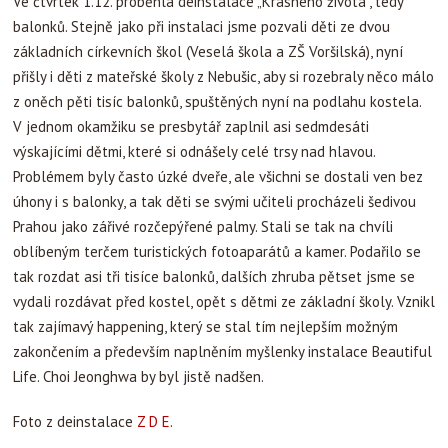
Ve čtvrtek 1.12. proběhla deinstalace „Krásného života“, tedy
balonků. Stejně jako při instalaci jsme pozvali děti ze dvou
základních církevních škol (Veselá škola a ZŠ Voršilská), nyní
přišly i děti z mateřské školy z Nebušic, aby si rozebraly něco málo
z oněch pěti tisíc balonků, spuštěných nyní na podlahu kostela.
V jednom okamžiku se presbytář zaplnil asi sedmdesáti
výskajícími dětmi, které si odnášely celé trsy nad hlavou.
Problémem byly často úzké dveře, ale všichni se dostali ven bez
úhony i s balonky, a tak děti se svými učiteli procházeli šedivou
Prahou jako zářivé rozčepýřené palmy. Stali se tak na chvíli
oblíbeným terčem turistických fotoaparátů a kamer. Podařilo se
tak rozdat asi tři tisíce balonků, dalších zhruba pětset jsme se
vydali rozdávat před kostel, opět s dětmi ze základní školy. Vznikl
tak zajímavý happening, který se stal tím nejlepším možným
zakončením a především naplněním myšlenky instalace Beautiful
Life. Choi Jeonghwa by byl jistě nadšen.
Foto z deinstalace
Z D E
.