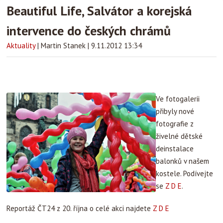
Beautiful Life, Salvátor a korejská
intervence do českých chrámů
Aktuality
|
Martin Stanek
|
9.11.2012 13:34
Ve fotogalerii
přibyly nové
fotografie z
živelné dětské
deinstalace
balonků v našem
kostele. Podívejte
se
Z D E
.
Reportáž ČT24 z 20. října o celé akci najdete
Z D E