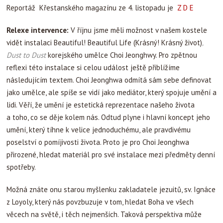
Reportáž Křestanského magazínu ze 4. listopadu je
Z D E
Relexe intervence:
V říjnu jsme měli možnost v našem kostele
vidět instalaci Beautiful! Beautiful Life (Krásný! Krásný život)
‚
Dust to Dust
korejského umělce Choi Jeonghwy.
Pro zpětnou
reflexi této instalace si celou událost ještě přiblížíme
následujícím textem. Choi Jeonghwa odmítá sám sebe definovat
jako umělce, ale spíše se vidí jako mediátor, který spojuje umění a
lidi. Věří, že umění je estetická reprezentace našeho života
a toho, co se děje kolem nás. Odtud plyne i hlavní koncept jeho
umění, který tíhne k velice jednoduchému, ale pravdivému
poselství o pomíjivosti života. Proto je pro Choi Jeonghwa
přirozené, hledat materiál pro své instalace mezi předměty denní
spotřeby.
Možná znáte onu starou myšlenku zakladatele jezuitů, sv. Ignáce
z Loyoly, který nás povzbuzuje v tom, hledat Boha ve všech
věcech na světě, i těch nejmenších. Taková perspektiva může