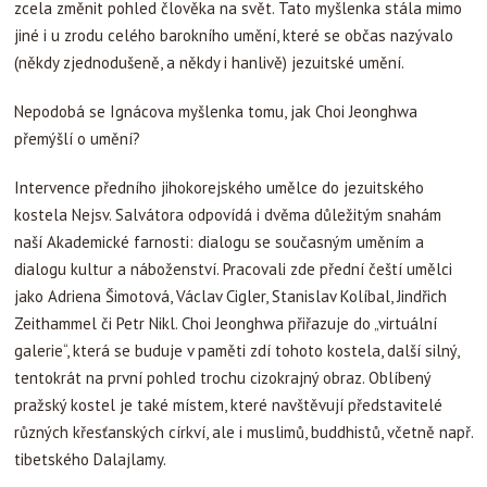
zcela změnit pohled člověka na svět. Tato myšlenka stála mimo
jiné i u zrodu celého barokního umění, které se občas nazývalo
(někdy zjednodušeně, a někdy i hanlivě) jezuitské umění.
Nepodobá se Ignácova myšlenka tomu, jak Choi Jeonghwa
přemýšlí o umění?
Intervence předního jihokorejského umělce do jezuitského
kostela Nejsv. Salvátora odpovídá i dvěma důležitým snahám
naší Akademické farnosti: dialogu se současným uměním a
dialogu kultur a náboženství. Pracovali zde přední čeští umělci
jako Adriena Šimotová, Václav Cigler, Stanislav Kolíbal, Jindřich
Zeithammel či Petr Nikl. Choi Jeonghwa přiřazuje do „virtuální
galerie“, která se buduje v paměti zdí tohoto kostela, další silný,
tentokrát na první pohled trochu cizokrajný obraz. Oblíbený
pražský kostel je také místem, které navštěvují představitelé
různých křesťanských církví, ale i muslimů, buddhistů, včetně např.
tibetského Dalajlamy.