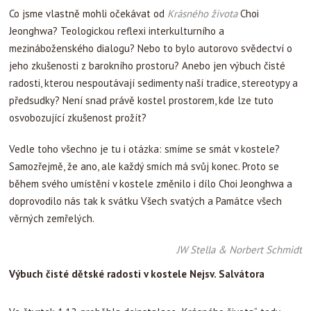
Co jsme vlastně mohli očekávat od
Krásného života
Choi
Jeonghwa? Teologickou reflexi interkulturního a
mezináboženského dialogu? Nebo to bylo autorovo svědectví o
jeho zkušenosti z barokního prostoru? Anebo jen výbuch čisté
radosti, kterou nespoutávají sedimenty naší tradice, stereotypy a
předsudky? Není snad právě kostel prostorem, kde lze tuto
osvobozující zkušenost prožít?
Vedle toho všechno je tu i otázka: smíme se smát v kostele?
Samozřejmě, že ano, ale každý smích má svůj konec. Proto se
během svého umístění v kostele změnilo i dílo Choi Jeonghwa a
doprovodilo nás tak k svátku Všech svatých a Památce všech
věrných zemřelých.
JW Stella & Norbert Schmidt
Výbuch čisté dětské radosti v kostele Nejsv. Salvátora