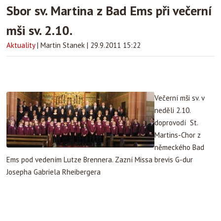
Sbor sv. Martina z Bad Ems při večerní
mši sv. 2.10.
Aktuality
|
Martin Stanek
|
29.9.2011 15:22
Večerní mši sv. v
neděli 2.10.
doprovodí St.
Martins-Chor z
německého Bad
Ems pod vedením Lutze Brennera. Zazní Missa brevis G-dur
Josepha Gabriela Rheibergera