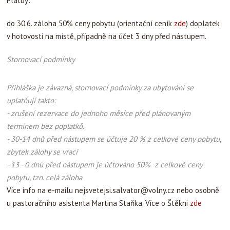
Platby:
do 30.6. záloha 50% ceny pobytu (orientační ceník
zde
) doplatek
v hotovosti na místě, případně na účet 3 dny před nástupem.
Stornovací podmínky
Přihláška je závazná, stornovací podmínky za ubytování se
uplatňují takto:
- zrušení rezervace do jednoho měsíce před plánovaným
termínem bez poplatků.
- 30-14 dnů před nástupem se účtuje 20 % z celkové ceny pobytu,
zbytek zálohy se vrací
- 13 - 0 dnů před nástupem je účtováno 50% z celkové ceny
pobytu, tzn. celá záloha
Více info na e-mailu
nejsvetejsi.salvator@volny.cz
nebo osobně
u pastoračního asistenta Martina Staňka. Více o Štěkni
zde