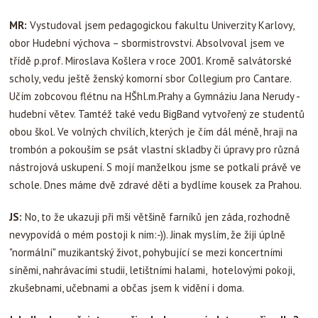
MR:
Vystudoval jsem pedagogickou fakultu Univerzity Karlovy,
obor Hudební výchova – sbormistrovství. Absolvoval jsem ve
třídě p.prof. Miroslava Košlera v roce 2001. Kromě salvátorské
scholy, vedu ještě ženský komorní sbor Collegium pro Cantare.
Učím zobcovou flétnu na HŠhl.m.Prahy a Gymnáziu Jana Nerudy -
hudební větev. Tamtéž také vedu BigBand vytvořený ze studentů
obou škol. Ve volných chvílích, kterých je čím dál méně, hraji na
trombón a pokouším se psát vlastní skladby či úpravy pro různá
nástrojová uskupení. S mojí manželkou jsme se potkali právě ve
schole. Dnes máme dvě zdravé děti a bydlíme kousek za Prahou.
JS:
No, to že ukazuji při mši většině farníků jen záda, rozhodně
nevypovídá o mém postoji k nim:-)). Jinak myslím, že žiji úplně
"normální" muzikantský život, pohybující se mezi koncertními
síněmi, nahrávacími studii, letištními halami, hotelovými pokoji,
zkušebnami, učebnami a občas jsem k vidění i doma.