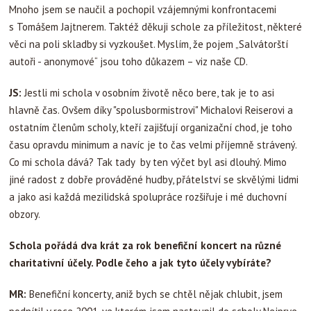
Mnoho jsem se naučil a pochopil vzájemnými konfrontacemi
s Tomášem Jajtnerem. Taktéž děkuji schole za příležitost, některé
věci na poli skladby si vyzkoušet. Myslím, že pojem „Salvátorští
autoři - anonymové“ jsou toho důkazem – viz naše CD.
JS:
Jestli mi schola v osobním životě něco bere, tak je to asi
hlavně čas. Ovšem díky "spolusbormistrovi" Michalovi Reiserovi a
ostatním členům scholy, kteří zajišťují organizační chod, je toho
času opravdu minimum a navíc je to čas velmi příjemně strávený.
Co mi schola dává? Tak tady by ten výčet byl asi dlouhý. Mimo
jiné radost z dobře prováděné hudby, přátelství se skvělými lidmi
a jako asi každá mezilidská spolupráce rozšiřuje i mé duchovní
obzory.
Schola pořádá dva krát za rok benefiční koncert na různé
charitativní účely. Podle čeho a jak tyto účely vybíráte?
MR:
Benefiční koncerty, aniž bych se chtěl nějak chlubit, jsem