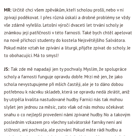
MR:
Určitě chci všem zpěvákům, kteří scholou prošli, nebo v ní
zpívají poděkovat. I přes různá úskalí a drobné problémy se vždy
vše zdárně vyřešilo. Letošní výročí dvaceti let trvání scholy je
známkou její patřičnosti v této farnosti. Také bych chtěl apelovat
na nově příchozí studenty do kostela Nejsvětějšího Salvátora.
Pokud máte vztah ke zpívání a liturgii, přijďte zpívat do scholy. Je
to obohacující. Má to smysl!
JS:
Tak zde mě napadají jen ty pochvaly. Myslím, že spolupráce
scholy a farnosti funguje opravdu dobře. Mrzí mě jen, že jako
schola nevystupujeme při mších častěji, ale je to dáno dobou
potřebnou k nácviku skladeb, která se opravdu nedá zkrátit, aniž
by utrpěla kvalita nastudované hudby. Farníci nás tak mohou
slyšet jen jednou za měsíc, zato však od nás mohou očekávat
snahu o co nejlepší provedení námi zpívané hudby. No a takovým
posledním vzkazem pro všechny salvátorské farníky není ani
stížnost, ani pochvala, ale pozvání. Pokud máte rádi hudbu a