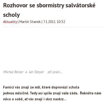
Rozhovor se sbormistry salvátorské
scholy
Aktuality
|
Martin Stanek
|
7.1.2011 10:52
Michal Reiser a Jan Steyer při práci...
Farníci vás znají ze mší, které doprovází schola
jednou měsíčně. Tedy asi spíše znají vaše záda. Řekněte nám
něco o sobě, ať vás znají i skrz naskrz...