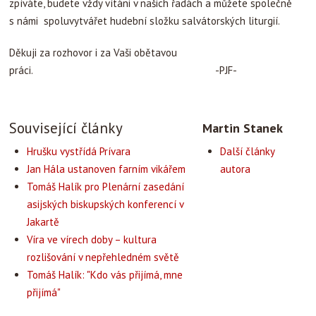
zpíváte, budete vždy vítáni v našich řadách a můžete společně
s námi spoluvytvářet hudební složku salvátorských liturgií.
Děkuji za rozhovor i za Vaši obětavou
práci. -PJF-
Související články
Martin Stanek
Hrušku vystřídá Prívara
Další články
Jan Hála ustanoven farním vikářem
autora
Tomáš Halík pro Plenární zasedání
asijských biskupských konferencí v
Jakartě
Víra ve vírech doby – kultura
rozlišování v nepřehledném světě
Tomáš Halík: "Kdo vás přijímá, mne
přijímá"