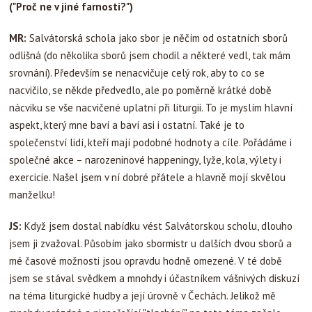
("Proč ne v jiné farnosti?")
MR:
Salvátorská schola jako sbor je něčím od ostatních sborů
odlišná (do několika sborů jsem chodil a některé vedl, tak mám
srovnání). Především se nenacvičuje celý rok, aby to co se
nacvičilo, se někde předvedlo, ale po poměrně krátké době
nácviku se vše nacvičené uplatní při liturgii. To je myslím hlavní
aspekt, který mne baví a baví asi i ostatní. Také je to
společenství lidí, kteří mají podobné hodnoty a cíle. Pořádáme i
společné akce – narozeninové happeningy, lyže, kola, výlety i
exercicie. Našel jsem v ní dobré přátele a hlavně mojí skvělou
manželku!
JS:
Když jsem dostal nabídku vést Salvátorskou scholu, dlouho
jsem ji zvažoval. Působím jako sbormistr u dalších dvou sborů a
mé časové možnosti jsou opravdu hodně omezené. V té době
jsem se stával svědkem a mnohdy i účastníkem vášnivých diskuzí
na téma liturgické hudby a její úrovně v Čechách. Jelikož mě