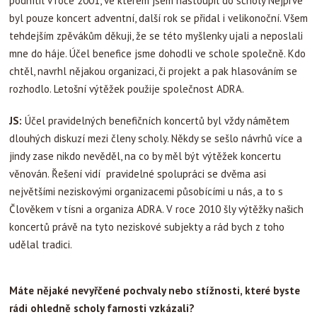
podnítil v roce 2001, ve kterém jsem nastoupil do scholy Nejprve
byl pouze koncert adventní, další rok se přidal i velikonoční. Všem
tehdejším zpěvákům děkuji, že se této myšlenky ujali a neposlali
mne do háje. Účel benefice jsme dohodli ve schole společně. Kdo
chtěl, navrhl nějakou organizaci, či projekt a pak hlasováním se
rozhodlo. Letošní výtěžek použije společnost ADRA.
JS:
Účel pravidelných benefičních koncertů byl vždy námětem
dlouhých diskuzí mezi členy scholy. Někdy se sešlo návrhů více a
jindy zase nikdo nevěděl, na co by měl být výtěžek koncertu
věnován. Řešení vidí pravidelné spolupráci se dvěma asi
největšími neziskovými organizacemi působícími u nás, a to s
Člověkem v tísni a organiza ADRA. V roce 2010 šly výtěžky našich
koncertů právě na tyto neziskové subjekty a rád bych z toho
udělal tradici.
Máte nějaké nevyřčené pochvaly nebo stížnosti, které byste
rádi ohledně scholy farnosti vzkázali?