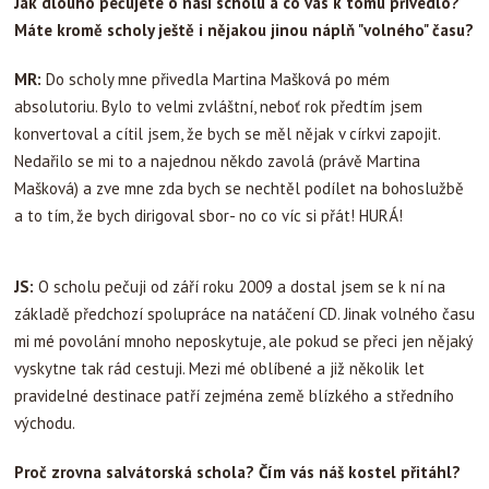
Jak dlouho pečujete o naši scholu a co vás k tomu přivedlo?
Máte kromě scholy ještě i nějakou jinou náplň "volného" času?
MR:
Do scholy mne přivedla Martina Mašková po mém
absolutoriu. Bylo to velmi zvláštní, neboť rok předtím jsem
konvertoval a cítil jsem, že bych se měl nějak v církvi zapojit.
Nedařilo se mi to a najednou někdo zavolá (právě Martina
Mašková) a zve mne zda bych se nechtěl podílet na bohoslužbě
a to tím, že bych dirigoval sbor- no co víc si přát! HURÁ!
JS:
O scholu pečuji od září roku 2009 a dostal jsem se k ní na
základě předchozí spolupráce na natáčení CD. Jinak volného času
mi mé povolání mnoho neposkytuje, ale pokud se přeci jen nějaký
vyskytne tak rád cestuji. Mezi mé oblíbené a již několik let
pravidelné destinace patří zejména země blízkého a středního
východu.
Proč zrovna salvátorská schola? Čím vás náš kostel přitáhl?