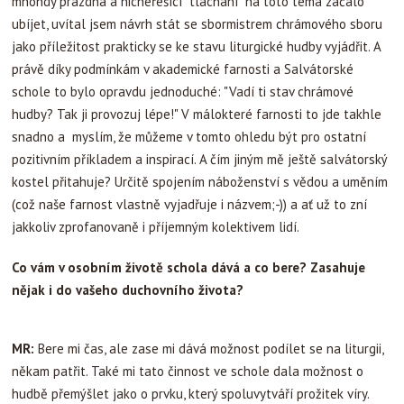
mnohdy prázdná a nicneřešící "tlachání" na toto téma začalo
ubíjet, uvítal jsem návrh stát se sbormistrem chrámového sboru
jako příležitost prakticky se ke stavu liturgické hudby vyjádřit. A
právě díky podmínkám v akademické farnosti a Salvátorské
schole to bylo opravdu jednoduché: "Vadí ti stav chrámové
hudby? Tak ji provozuj lépe!" V málokteré farnosti to jde takhle
snadno a myslím, že můžeme v tomto ohledu být pro ostatní
pozitivním příkladem a inspirací. A čím jiným mě ještě salvátorský
kostel přitahuje? Určitě spojením náboženství s vědou a uměním
(což naše farnost vlastně vyjadřuje i názvem;-)) a ať už to zní
jakkoliv zprofanovaně i příjemným kolektivem lidí.
Co vám v osobním životě schola dává a co bere? Zasahuje
nějak i do vašeho duchovního života?
MR:
Bere mi čas, ale zase mi dává možnost podílet se na liturgii,
někam patřit. Také mi tato činnost ve schole dala možnost o
hudbě přemýšlet jako o prvku, který spoluvytváří prožitek víry.