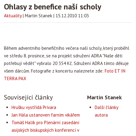
Ohlasy z benefice naší scholy
Aktuality
|
Martin Stanek
|
15.12.2010 11:03
Během adventního benefičního večera naší scholy, který proběhl
ve středu 8. prosince, se na projekt sdružení ADRA "Naše děti
potřebují vědět" vybralo 20 354 Kč. Sdružení ADRA tímto děkuje
všem dárcům. Fotografie z koncertu naleznete zde:
Foto ET IN
TERRA PAX
Související články
Martin Stanek
Hrušku vystřídá Prívara
Další články
Jan Hála ustanoven farním vikářem
autora
Tomáš Halík pro Plenární zasedání
asijských biskupských konferencí v