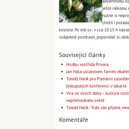
adventnímu baz
ještě někomu u
nutné si nepro
chtěli i požád
kostele. Po mši sv., v cca 19.15 h násl
vzájemně pozdravit, popovídat si, obd
Související články
Hrušku vystřídá Prívara
Jan Hála ustanoven farním vikář
Tomáš Halík pro Plenární zasedán
biskupských konferencí v Jakartě
Víra ve vírech doby – kultura rozli
nepřehledném světě
Tomáš Halík: "Kdo vás přijímá, mne
Komentáře