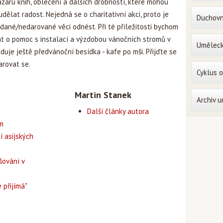
aru knih, oblečení a dalších drobností, které mohou
dělat radost. Nejedná se o charitativní akci, proto je
Duchovn
dané/nedarované věci odnést. Při té příležitosti bychom
at o pomoc s instalací a výzdobou vánočních stromů v
Uměleck
eduje ještě předvánoční besídka - kafe po mši. Přijďte se
arovat se.
Cyklus 
Martin Stanek
Archiv 
Další články autora
em
í asijských
šování v
 přijímá"