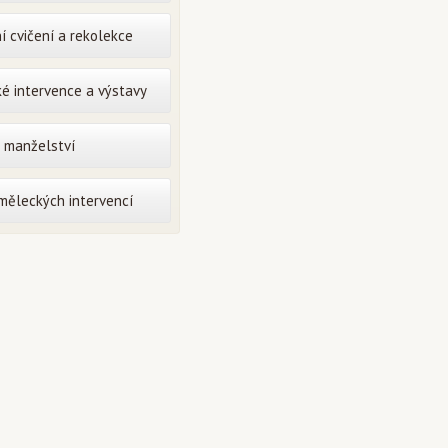
í cvičení a rekolekce
é intervence a výstavy
o manželství
uměleckých intervencí