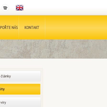
POŘTE NÁS
KONTAKT
 články
ity
víry