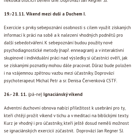
několika blocích během dne. Doprovází Jan Regner SJ.
19.-21.11. Víkend mezi duší a Duchem I.
Exercicie s prvky sebepoznání osobnosti s cílem využít získaných
informací k práci na sobě a k nalezení vhodných podnětů pro
další sebedotváření. K sebepoznání budou použity nové
psychodiagnostické metody (např. enneagram) a v interaktivní
skupinové i individuální práci nad výsledky si účastníci ověří, jak
se získanými poznatky mohou dále pracovat. Důraz bude položen
i na vzájemnou zpětnou vazbu mezi účastníky. Doprovází
psychoterapeut Michal Petr a sr. Denisa Červenková CSTF.
26.- 28. 11.
(pá-ne)
Ignaciánský víkend
Adventní duchovní obnova nabízí příležitost k usebrání pro ty,
kteří chtějí prožít víkend v tichu a v meditaci na biblickými texty.
Kurz je vhodný i pro účastníky, kteří ještě dosud neměli možnost
se ignaciánských exercicií zúčastnit. Doprovází Jan Regner SJ.