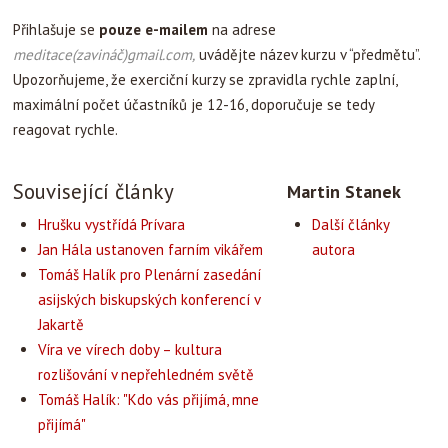
Přihlašuje se
pouze e-mailem
na adrese
meditace(zavináč)gmail.com,
uvádějte název kurzu v “předmětu”.
Upozorňujeme, že exerciční kurzy se zpravidla rychle zaplní,
maximální počet účastníků je 12-16, doporučuje se tedy
reagovat rychle.
Související články
Martin Stanek
Hrušku vystřídá Prívara
Další články
Jan Hála ustanoven farním vikářem
autora
Tomáš Halík pro Plenární zasedání
asijských biskupských konferencí v
Jakartě
Víra ve vírech doby – kultura
rozlišování v nepřehledném světě
Tomáš Halík: "Kdo vás přijímá, mne
přijímá"