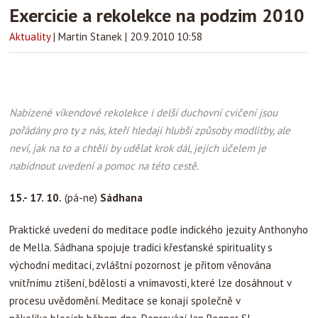
Exercicie a rekolekce na podzim 2010
Aktuality
|
Martin Stanek
|
20.9.2010 10:58
Nabízené víkendové rekolekce i delší duchovní cvičení jsou
pořádány pro ty z nás, kteří hledají hlubší způsoby modlitby, ale
neví, jak na to a chtěli by udělat krok dál, jejich účelem je
nabídnout uvedení a pomoc na této cestě.
15.- 17. 10.
(pá-ne)
Sádhana
Praktické uvedení do meditace podle indického jezuity Anthonyho
de Mella. Sádhana spojuje tradici křesťanské spirituality s
východní meditací, zvláštní pozornost je přitom věnována
vnitřnímu ztišení, bdělosti a vnímavosti, které lze dosáhnout v
procesu uvědomění. Meditace se konají společně v