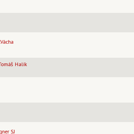
.Vácha
 Tomáš Halík
gner SJ