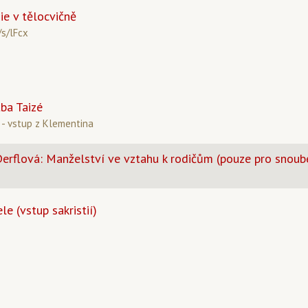
e v tělocvičně
/s/lFcx
tba Taizé
 - vstup z Klementina
 Derflová: Manželství ve vztahu k rodičům (pouze pro snoub
le (vstup sakristií)