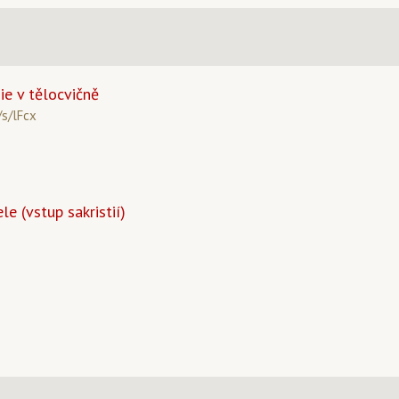
e v tělocvičně
/s/lFcx
le (vstup sakristií)