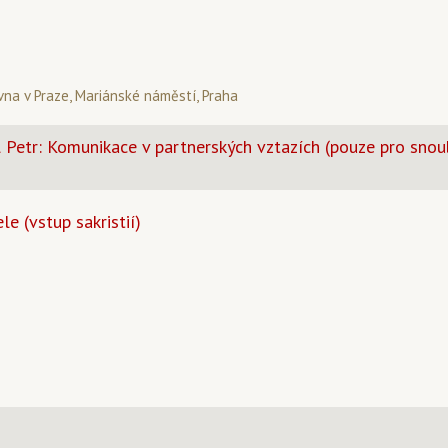
na v Praze, Mariánské náměstí, Praha
l Petr: Komunikace v partnerských vztazích (pouze pro sno
le (vstup sakristií)