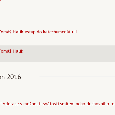
Tomáš Halík. Vstup do katechumenátu II
 Tomáš Halík
en 2016
na! Adorace s možností svátosti smíření nebo duchovního ro