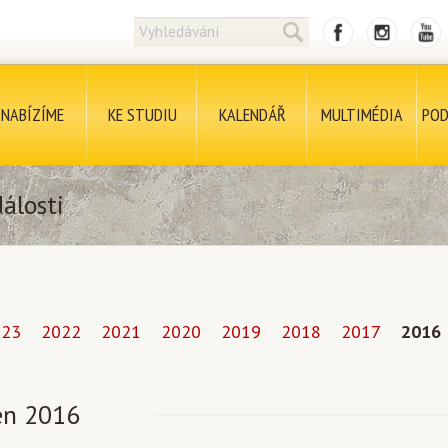
NABÍZÍME
KE STUDIU
KALENDÁŘ
MULTIMÉDIA
POD
álosti
023
2022
2021
2020
2019
2018
2017
2016
n 2016