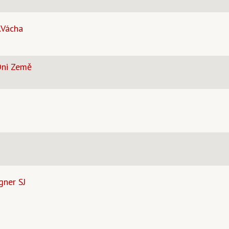
.Vácha
Dni Země
gner SJ