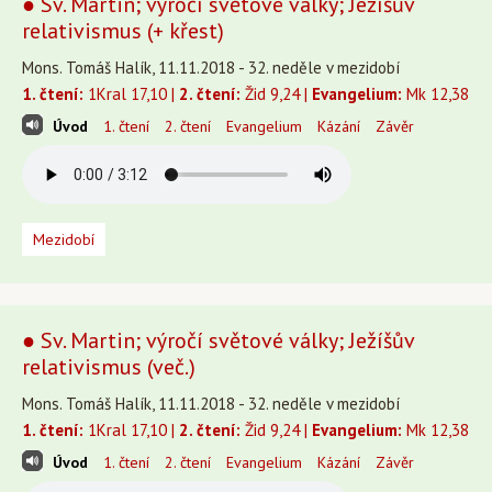
● Sv. Martin; výročí světové války; Ježíšův
relativismus (+ křest)
Mons. Tomáš Halík, 11.11.2018 - 32. neděle v mezidobí
1. čtení:
1Kral 17,10 |
2. čtení:
Žid 9,24 |
Evangelium:
Mk 12,38
Úvod
1. čtení
2. čtení
Evangelium
Kázání
Závěr
Mezidobí
● Sv. Martin; výročí světové války; Ježíšův
relativismus (več.)
Mons. Tomáš Halík, 11.11.2018 - 32. neděle v mezidobí
1. čtení:
1Kral 17,10 |
2. čtení:
Žid 9,24 |
Evangelium:
Mk 12,38
Úvod
1. čtení
2. čtení
Evangelium
Kázání
Závěr