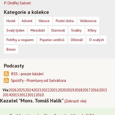
P. Ondřej Salvet
Kategorie a kolekce
Hosté
Advent
Vánoce
Postní doba
Velikonoce
Svatý týden
Mezidobí
Slavnosti
Svatby
Křtiny
Pohřby a requiem
Popelec umělců
Otčenáš
O svatých
Bonus
Podcasty
RSS - pouze kázání
Spotify - Promluvy od Salvátora
Vše
2026
2025
2024
2023
2022
2021
2020
2019
2018
2017
2016
2015
2014
2013
2012
2011
2010
Kazatel "Mons. Tomáš Halík"
(Zobrazit vše)