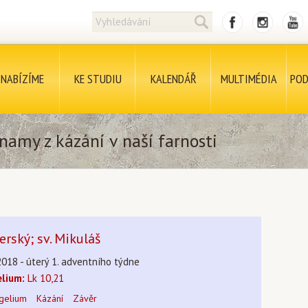
NABÍZÍME
KE STUDIU
KALENDÁŘ
MULTIMÉDIA
POD
namy z kázání v naší farnosti
erský; sv. Mikuláš
2018 - úterý 1. adventního týdne
lium:
Lk 10,21
gelium
Kázání
Závěr