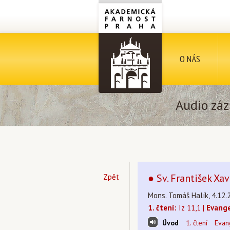
O NÁS
Audio záz
● Sv. František Xav
Zpět
Mons. Tomáš Halík, 4.12.
1. čtení:
Iz 11,1 |
Evange
Úvod
1. čtení
Evan