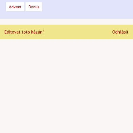
Advent
Bonus
Editovat toto kázání
Odhlásit