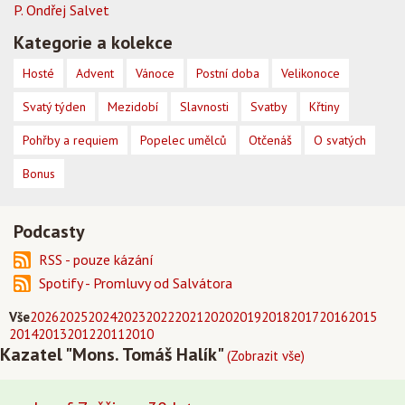
P. Ondřej Salvet
Kategorie a kolekce
Hosté
Advent
Vánoce
Postní doba
Velikonoce
Svatý týden
Mezidobí
Slavnosti
Svatby
Křtiny
Pohřby a requiem
Popelec umělců
Otčenáš
O svatých
Bonus
Podcasty
RSS - pouze kázání
Spotify - Promluvy od Salvátora
Vše
2026
2025
2024
2023
2022
2021
2020
2019
2018
2017
2016
2015
2014
2013
2012
2011
2010
Kazatel "Mons. Tomáš Halík"
(Zobrazit vše)