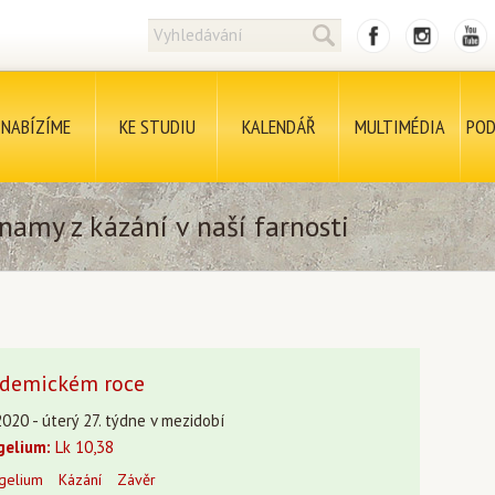
NABÍZÍME
KE STUDIU
KALENDÁŘ
MULTIMÉDIA
POD
namy z kázání v naší farnosti
kademickém roce
020 - úterý 27. týdne v mezidobí
gelium:
Lk 10,38
gelium
Kázání
Závěr