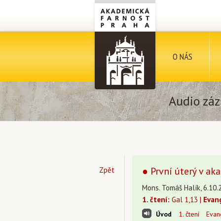
O NÁS
Audio záz
● První úterý v a
Zpět
Mons. Tomáš Halík, 6.10.2
1. čtení:
Gal 1,13 |
Evan
Úvod
1. čtení
Evan