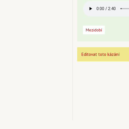
Mezidobí
Editovat toto kázání