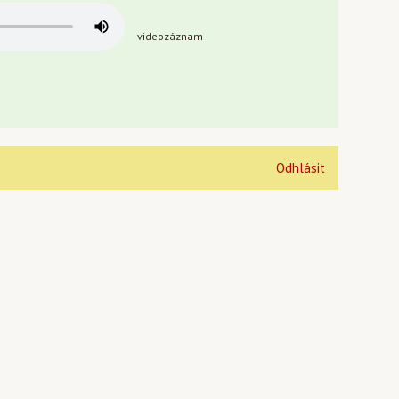
videozáznam
Odhlásit