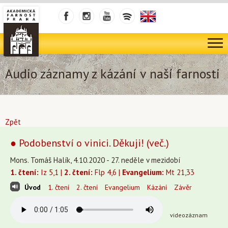
Audio záznamy z kázání v naší farnosti
Zpět
● Podobenství o vinici. Děkuji! (več.)
Mons. Tomáš Halík, 4.10.2020 - 27. neděle v mezidobí
1. čtení:
Iz 5,1 |
2. čtení:
Flp 4,6 |
Evangelium:
Mt 21,33
Úvod
1. čtení
2. čtení
Evangelium
Kázání
Závěr
videozáznam