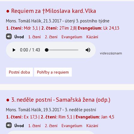
● Requiem za †Miloslava kard. Vlka
Mons. Tomáš Halík, 21.3.2017 - úterý 3. postního týdne
1. čtení:
Mdr 3,1 |
2. čtení:
2Tim 2,8|
Evangelium:
Lk 24,13
Úvod
1. čtení
2. čtení
Evangelium
Kázání
videozáznam
Postní doba
Pohřby a requiem
● 3. neděle postní - Samařská žena (odp.)
Mons. Tomáš Halík, 19.3.2017 - 3. neděle postní
1. čtení:
Ex 17,3 |
2. čtení:
Rim 5,1 |
Evangelium:
Jan 4,5
Úvod
1. čtení
2. čtení
Evangelium
Kázání