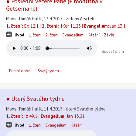
● Poslední večeře Páně (+ modlitba v
Getsemane)
Mons. Tomáš Halík, 13.4.2017 - Zelený čtvrtek
1. čtení:
Ex 12,1 |
2. čtení:
1Kor 11,23 |
Evangelium:
Jan 13,1
Úvod
1. čtení
2. čtení
Evangelium
Kázání
Závěr
videozáznam
Postní doba
Svatý týden
● Úterý Svatého týdne
Mons. Tomáš Halík, 11.4.2017 - úterý Svatého týdne
1. čtení:
Iz 49,1 |
Evangelium:
Jan 13,21
Úvod
1. čtení
Evangelium
Kázání