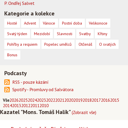
P. Ondřej Salvet
Kategorie a kolekce
Hosté
Advent
Vánoce
Postní doba
Velikonoce
Svatý týden
Mezidobí
Slavnosti
Svatby
Křtiny
Pohřby a requiem
Popelec umělců
Otčenáš
O svatých
Bonus
Podcasty
RSS - pouze kázání
Spotify - Promluvy od Salvátora
Vše
2026
2025
2024
2023
2022
2021
2020
2019
2018
2017
2016
2015
2014
2013
2012
2011
2010
Kazatel "Mons. Tomáš Halík"
(Zobrazit vše)