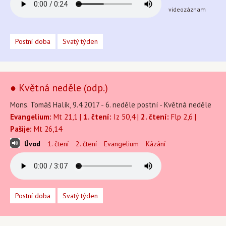
videozáznam
Postní doba
Svatý týden
● Květná neděle (odp.)
Mons. Tomáš Halík, 9.4.2017 - 6. neděle postní - Květná neděle
Evangelium:
Mt 21,1 |
1. čtení:
Iz 50,4 |
2. čtení:
Flp 2,6 |
Pašije:
Mt 26,14
Úvod
1. čtení
2. čtení
Evangelium
Kázání
Postní doba
Svatý týden