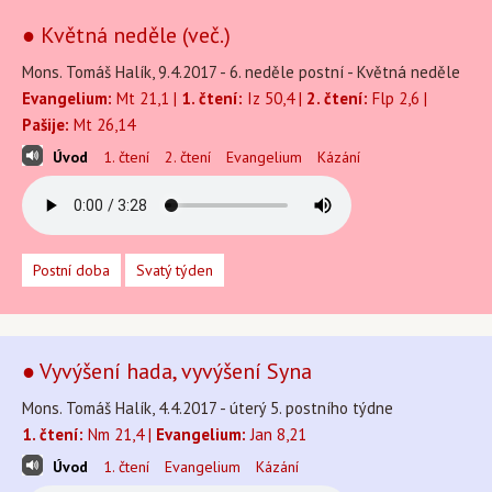
● Květná neděle (več.)
Mons. Tomáš Halík, 9.4.2017 - 6. neděle postní - Květná neděle
Evangelium:
Mt 21,1 |
1. čtení:
Iz 50,4 |
2. čtení:
Flp 2,6 |
Pašije:
Mt 26,14
Úvod
1. čtení
2. čtení
Evangelium
Kázání
Postní doba
Svatý týden
● Vyvýšení hada, vyvýšení Syna
Mons. Tomáš Halík, 4.4.2017 - úterý 5. postního týdne
1. čtení:
Nm 21,4 |
Evangelium:
Jan 8,21
Úvod
1. čtení
Evangelium
Kázání