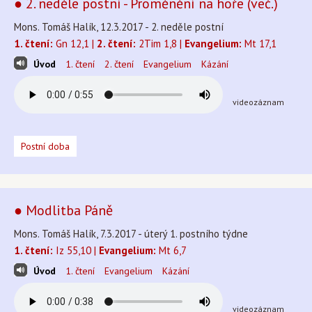
● 2. neděle postní - Proměnění na hoře (več.)
Mons. Tomáš Halík, 12.3.2017 - 2. neděle postní
1. čtení:
Gn 12,1 |
2. čtení:
2Tim 1,8 |
Evangelium:
Mt 17,1
Úvod
1. čtení
2. čtení
Evangelium
Kázání
videozáznam
Postní doba
● Modlitba Páně
Mons. Tomáš Halík, 7.3.2017 - úterý 1. postního týdne
1. čtení:
Iz 55,10 |
Evangelium:
Mt 6,7
Úvod
1. čtení
Evangelium
Kázání
videozáznam