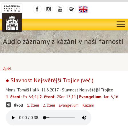
Audio záznamy z kázání v naší farnosti
Zpět
● Slavnost Nejsvětější Trojice (več.)
Mons. Tomáš Halík, 11.6.2017 - Slavnost Nejsvětější Trojice
1. čtení:
Ex 34,4 |
2. čtení:
2Kor 13,11 |
Evangelium:
Jan 3,16
Úvod
1. čtení
2. čtení
Evangelium
Kázání