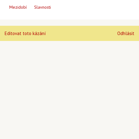
Mezidobí
Slavnosti
Editovat toto kázání
Odhlásit