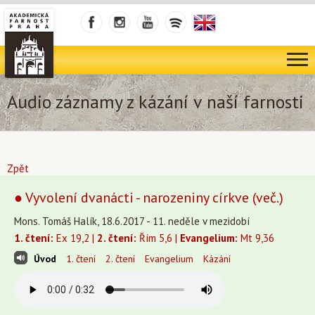
Audio záznamy z kázání v naší farnosti
Zpět
● Vyvolení dvanácti - narozeniny církve (več.)
Mons. Tomáš Halík, 18.6.2017 - 11. neděle v mezidobí
1. čtení:
Ex 19,2 |
2. čtení:
Řím 5,6 |
Evangelium:
Mt 9,36
Úvod
1. čtení
2. čtení
Evangelium
Kázání