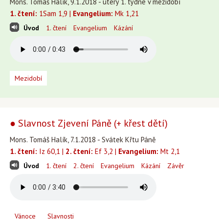
Mons. Tomáš Halík, 9.1.2018 - úterý 1. týdne v mezidobí
1. čtení:
1Sam 1,9 |
Evangelium:
Mk 1,21
Úvod
1. čtení
Evangelium
Kázání
Mezidobí
● Slavnost Zjevení Páně (+ křest dětí)
Mons. Tomáš Halík, 7.1.2018 - Svátek Křtu Páně
1. čtení:
Iz 60,1 |
2. čtení:
Ef 3,2 |
Evangelium:
Mt 2,1
Úvod
1. čtení
2. čtení
Evangelium
Kázání
Závěr
Vánoce
Slavnosti