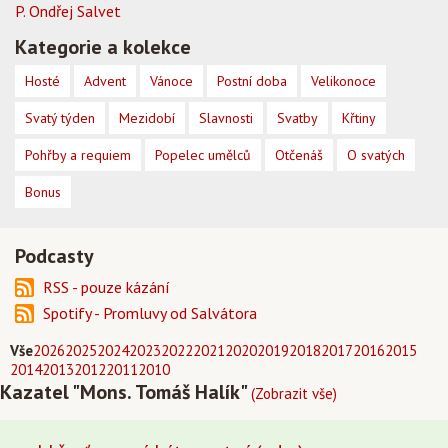
P. Ondřej Salvet
Kategorie a kolekce
Hosté
Advent
Vánoce
Postní doba
Velikonoce
Svatý týden
Mezidobí
Slavnosti
Svatby
Křtiny
Pohřby a requiem
Popelec umělců
Otčenáš
O svatých
Bonus
Podcasty
RSS - pouze kázání
Spotify - Promluvy od Salvátora
Vše
2026
2025
2024
2023
2022
2021
2020
2019
2018
2017
2016
2015
2014
2013
2012
2011
2010
Kazatel "Mons. Tomáš Halík"
(Zobrazit vše)