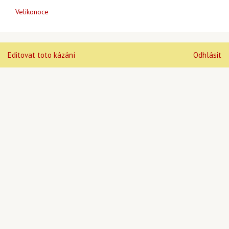
Velikonoce
Editovat toto kázání
Odhlásit