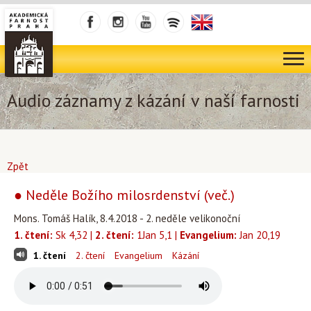
Audio záznamy z kázání v naší farnosti
Zpět
● Neděle Božího milosrdenství (več.)
Mons. Tomáš Halík, 8.4.2018 - 2. neděle velikonoční
1. čtení:
Sk 4,32 |
2. čtení:
1Jan 5,1 |
Evangelium:
Jan 20,19
1. čtení
2. čtení
Evangelium
Kázání