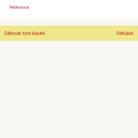
Velikonoce
Editovat toto kázání
Odhlásit