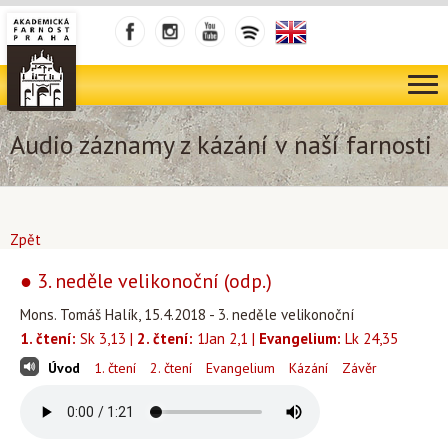
Audio záznamy z kázání v naší farnosti
Zpět
● 3. neděle velikonoční (odp.)
Mons. Tomáš Halík, 15.4.2018 - 3. neděle velikonoční
1. čtení:
Sk 3,13 |
2. čtení:
1Jan 2,1 |
Evangelium:
Lk 24,35
Úvod
1. čtení
2. čtení
Evangelium
Kázání
Závěr