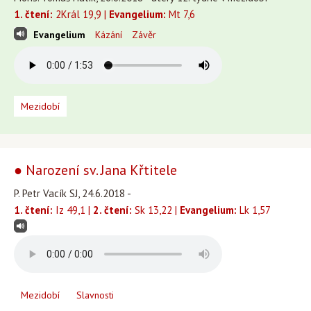
1. čtení:
2Král 19,9 |
Evangelium:
Mt 7,6
Evangelium
Kázání
Závěr
Mezidobí
● Narození sv. Jana Křtitele
P. Petr Vacík SJ, 24.6.2018 -
1. čtení:
Iz 49,1 |
2. čtení:
Sk 13,22 |
Evangelium:
Lk 1,57
Mezidobí
Slavnosti