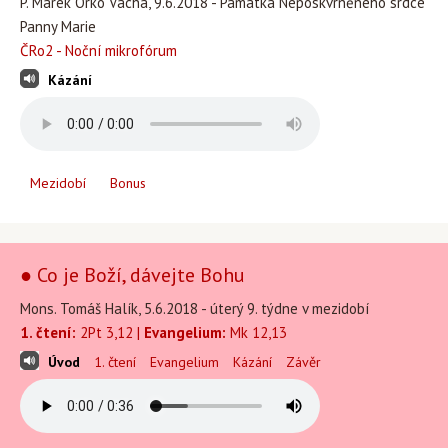
P. Marek Orko Vácha, 9.6.2018 - Památka Neposkvrněného srdce
Panny Marie
ČRo2 - Noční mikrofórum
Kázání
Mezidobí
Bonus
● Co je Boží, dávejte Bohu
Mons. Tomáš Halík, 5.6.2018 - úterý 9. týdne v mezidobí
1. čtení:
2Pt 3,12 |
Evangelium:
Mk 12,13
Úvod
1. čtení
Evangelium
Kázání
Závěr