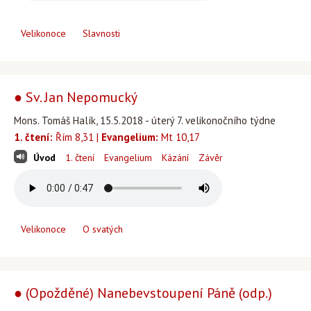
Velikonoce
Slavnosti
● Sv. Jan Nepomucký
Mons. Tomáš Halík, 15.5.2018 - úterý 7. velikonočního týdne
1. čtení:
Řím 8,31 |
Evangelium:
Mt 10,17
Úvod
1. čtení
Evangelium
Kázání
Závěr
Velikonoce
O svatých
● (Opožděné) Nanebevstoupení Páně (odp.)