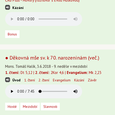
ČRo Plus - Hovory (rozhovor s Evou Hůlkovou)
Kázání
Bonus
● Děkovná mše sv. k 70. narozeninám (več.)
Mons. Tomáš Halík, 3.6.2018 - 9. neděle v mezidobí
1. čtení:
Dt 5,12 |
2. čtení:
2Kor 4,6 |
Evangelium:
Mk 2,23
Úvod
1. čtení
2. čtení
Evangelium
Kázání
Závěr
Hosté
Mezidobí
Slavnosti