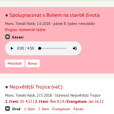
● Spolupracovat s Bohem na stavbě života
Mons. Tomáš Halík, 1.6.2018 - pátek 8. týdne v mezidobí
Proglas: Komentář týdne
Kázání
Mezidobí
Bonus
● Nejsvětější Trojice (več.)
Mons. Tomáš Halík, 27.5.2018 - Slavnost Nejsvětější Trojice
1. čtení:
Dt 4,32 |
2. čtení:
Řim 8,14 |
Evangelium:
Jan 16,12
Úvod
1. čtení
2. čtení
Evangelium
Kázání