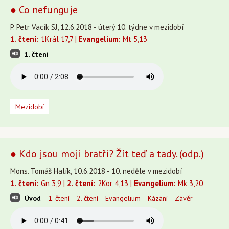
● Co nefunguje
P. Petr Vacík SJ, 12.6.2018 - úterý 10. týdne v mezidobí
1. čtení:
1Král 17,7 |
Evangelium:
Mt 5,13
1. čtení
Mezidobí
● Kdo jsou moji bratři? Žít teď a tady. (odp.)
Mons. Tomáš Halík, 10.6.2018 - 10. neděle v mezidobí
1. čtení:
Gn 3,9 |
2. čtení:
2Kor 4,13 |
Evangelium:
Mk 3,20
Úvod
1. čtení
2. čtení
Evangelium
Kázání
Závěr