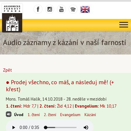
Audio záznamy z kázání v naší farnosti
Zpět
● Prodej všechno, co máš, a následuj mě! (+
křest)
Mons. Tomáš Halík, 14.10.2018 - 28. neděle v mezidobí
1. čtení:
Mdr 7,7 |
2. čtení:
Žid 4,12 |
Evangelium:
Mk 10,17
Úvod
1. čtení
2. čtení
Evangelium
Kázání