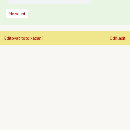
Mezidobí
Editovat toto kázání
Odhlásit