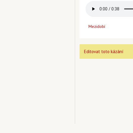
Mezidobí
Editovat toto kázání