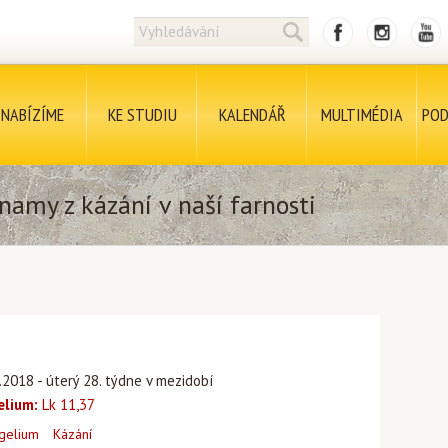
NABÍZÍME
KE STUDIU
KALENDÁŘ
MULTIMÉDIA
POD
namy z kázání v naší farnosti
.2018 - úterý 28. týdne v mezidobí
elium:
Lk 11,37
gelium
Kázání