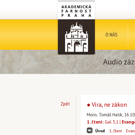
O NÁS
Audio záz
● Víra, ne zákon
Zpět
Mons. Tomáš Halík, 16.10
1. čtení:
Gal 5,1 |
Evang
Úvod
1. čtení
Evan