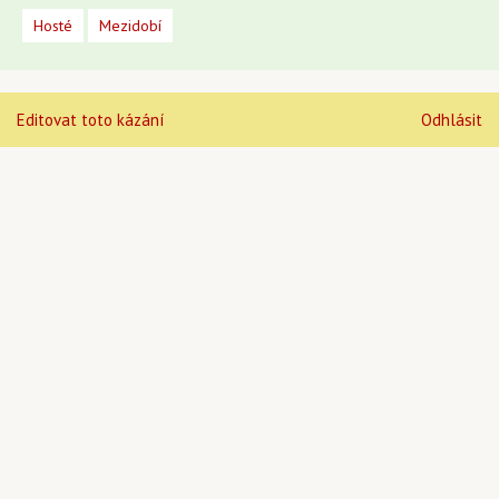
Hosté
Mezidobí
Editovat toto kázání
Odhlásit