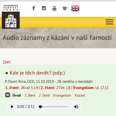
Audio záznamy z kázání v naší farnosti
Zpět
● Kde je těch devět? (odp.)
P. Pavel Pola, OCD, 13.10.2019 - 28. neděle v mezidobí
1. čtení:
2Kral 5,14 |
2. čtení:
2Tim 2,8 |
Evangelium:
Lk 17,11
Úvod
1. čtení
2. čtení
Evangelium
Kázání