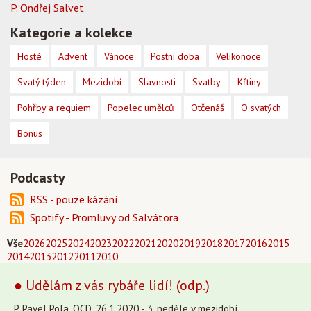
P. Ondřej Salvet
Kategorie a kolekce
Hosté
Advent
Vánoce
Postní doba
Velikonoce
Svatý týden
Mezidobí
Slavnosti
Svatby
Křtiny
Pohřby a requiem
Popelec umělců
Otčenáš
O svatých
Bonus
Podcasty
RSS - pouze kázání
Spotify - Promluvy od Salvátora
Vše
2026
2025
2024
2023
2022
2021
2020
2019
2018
2017
2016
2015
2014
2013
2012
2011
2010
● Udělám z vás rybáře lidí! (odp.)
P. Pavel Pola, OCD, 26.1.2020 - 3. neděle v mezidobí