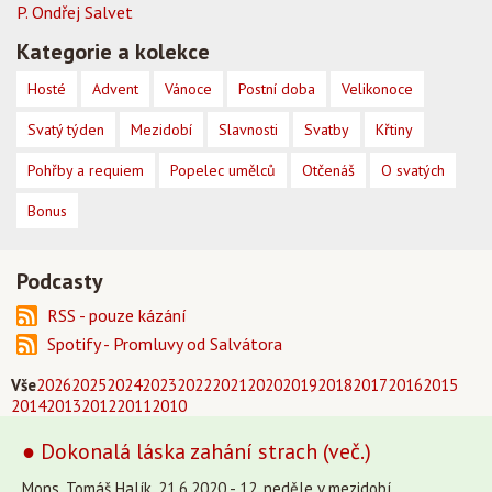
P. Ondřej Salvet
Kategorie a kolekce
Hosté
Advent
Vánoce
Postní doba
Velikonoce
Svatý týden
Mezidobí
Slavnosti
Svatby
Křtiny
Pohřby a requiem
Popelec umělců
Otčenáš
O svatých
Bonus
Podcasty
RSS - pouze kázání
Spotify - Promluvy od Salvátora
Vše
2026
2025
2024
2023
2022
2021
2020
2019
2018
2017
2016
2015
2014
2013
2012
2011
2010
● Dokonalá láska zahání strach (več.)
Mons. Tomáš Halík, 21.6.2020 - 12. neděle v mezidobí