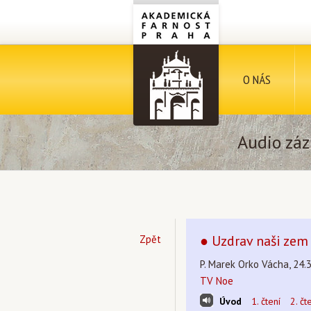
O NÁS
Audio záz
● Uzdrav naši zem
Zpět
P. Marek Orko Vácha, 24.3
TV Noe
Úvod
1. čtení
2. čt