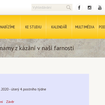
NABÍZÍME
KE STUDIU
KALENDÁŘ
MULTIMÉDIA
POD
namy z kázání v naší farnosti
.2020 - úterý 4. postního týdne
ení
Závěr