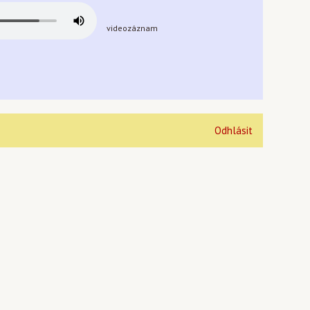
videozáznam
Odhlásit