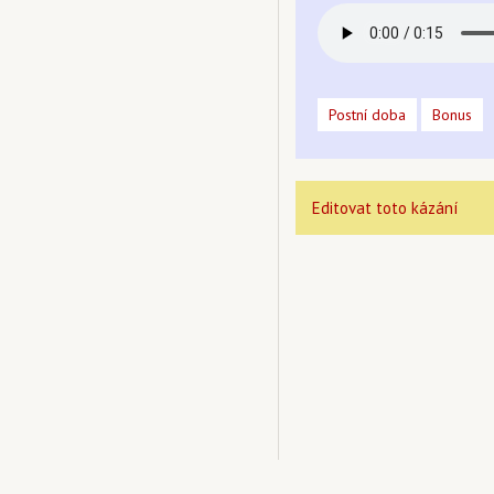
Postní doba
Bonus
Editovat toto kázání