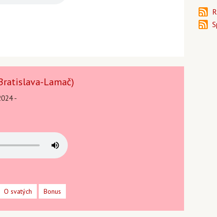
R
S
 (Bratislava-Lamač)
2024 -
O svatých
Bonus