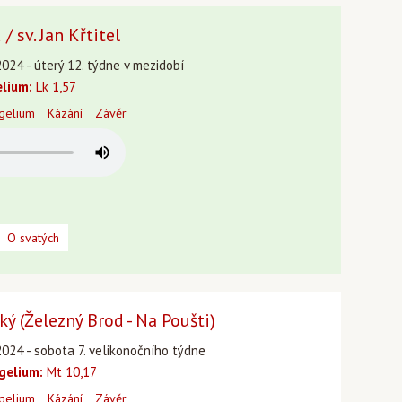
/ sv. Jan Křtitel
2024 - úterý 12. týdne v mezidobí
lium:
Lk 1,57
gelium
Kázání
Závěr
O svatých
ý (Železný Brod - Na Poušti)
2024 - sobota 7. velikonočního týdne
gelium:
Mt 10,17
gelium
Kázání
Závěr