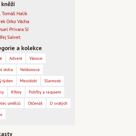
 kněží
 Tomáš Halík
rek Orko Vácha
muel Prívara SJ
dřej Salvet
gorie a kolekce
é
Advent
Vánoce
ní doba
Velikonoce
ý týden
Mezidobí
Slavnosti
by
Křtiny
Pohřby a requiem
lec umělců
Otčenáš
O svatých
us
casty