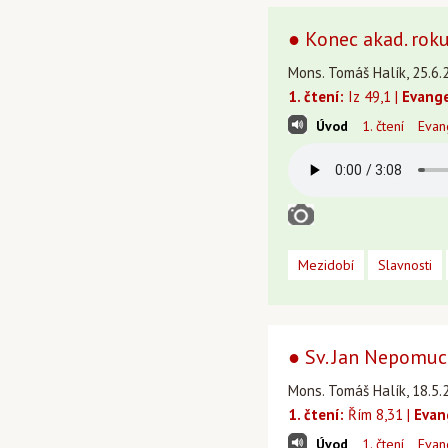
● Konec akad. roku 
Mons. Tomáš Halík, 25.6.
1. čtení:
Iz 49,1 |
Evange
Úvod
1. čtení
Evan
Mezidobí
Slavnosti
● Sv. Jan Nepomuck
Mons. Tomáš Halík, 18.5.
1. čtení:
Řím 8,31 |
Evan
Úvod
1. čtení
Evan