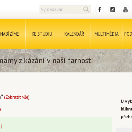
NABÍZÍME
KE STUDIU
KALENDÁŘ
MULTIMÉDIA
POD
namy z kázání v naší farnosti
h"
(Zobrazit vše)
U vy
klik
)
přehr
i