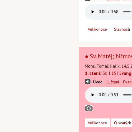
Velikonoce
Slavnosti
● Sv. Matěj; biřmo
Mons. Tomáš Halík, 14.5.
1. čtení:
Sk 1,15 |
Evang
Úvod
1. čtení
Evan
Velikonoce
O svatých