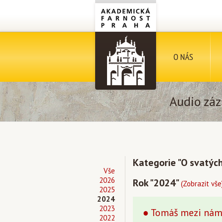
O NÁS
Audio záz
Kategorie "O svatýc
Vše
2026
Rok "2024"
(Zobrazit vše
2025
2024
2023
● Tomáš mezi nám
2022