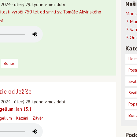
Naši
.2024 - úterý 29. týdne v mezidobí
itosti výročí 750 let od smrti sv. Tomáše Akvinského
Mons.
ní
P. Ma
P. Sa
P. On
Kate
Host
Bonus
Post
Svat
zie od Ježíše
Svat
.2024 - úterý 28. týdne v mezidobí
Pope
gelium:
Jan 15,1
Bon
gelium
Kázání
Závěr
Pod