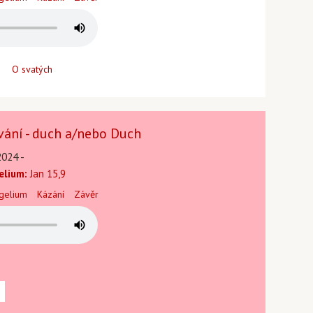
O svatých
vání - duch a/nebo Duch
2024 -
elium:
Jan 15,9
gelium
Kázání
Závěr