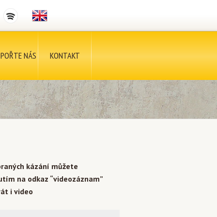
POŘTE NÁS
KONTAKT
braných kázání můžete
nutím na odkaz “videozáznam”
át i video