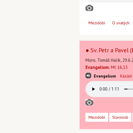
Mezidobí
O svatých
● Sv. Petr a Pavel
Mons. Tomáš Halík, 29.6.
Evangelium:
Mt 16,13
Evangelium
Kázání
Mezidobí
Slavnosti