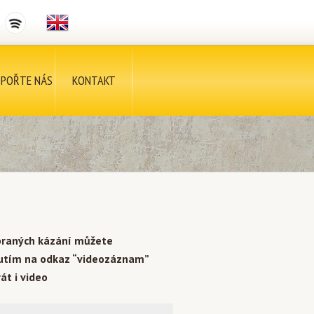
POŘTE NÁS
KONTAKT
braných kázání můžete
nutím na odkaz “videozáznam”
át i video