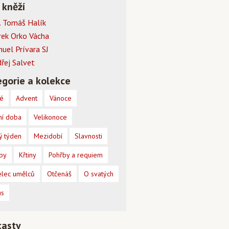
 kněží
 Tomáš Halík
rek Orko Vácha
muel Prívara SJ
dřej Salvet
gorie a kolekce
é
Advent
Vánoce
ní doba
Velikonoce
ý týden
Mezidobí
Slavnosti
by
Křtiny
Pohřby a requiem
lec umělců
Otčenáš
O svatých
us
casty