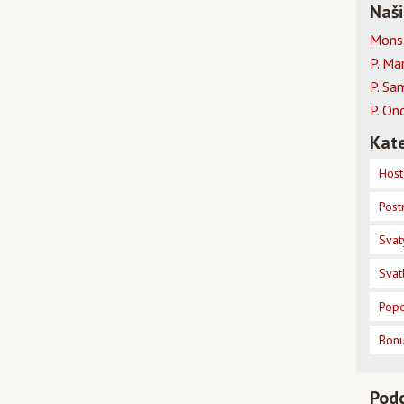
Naši
Mons.
P. Ma
P. Sa
P. On
Kate
Host
Post
Svat
Svat
Pope
Bon
Pod