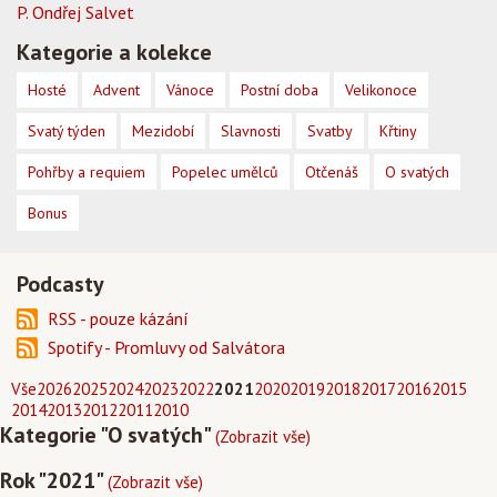
P. Ondřej Salvet
Kategorie a kolekce
Hosté
Advent
Vánoce
Postní doba
Velikonoce
Svatý týden
Mezidobí
Slavnosti
Svatby
Křtiny
Pohřby a requiem
Popelec umělců
Otčenáš
O svatých
Bonus
Podcasty
RSS - pouze kázání
Spotify - Promluvy od Salvátora
Vše
2026
2025
2024
2023
2022
2021
2020
2019
2018
2017
2016
2015
2014
2013
2012
2011
2010
Kategorie "O svatých"
(Zobrazit vše)
Rok "2021"
(Zobrazit vše)