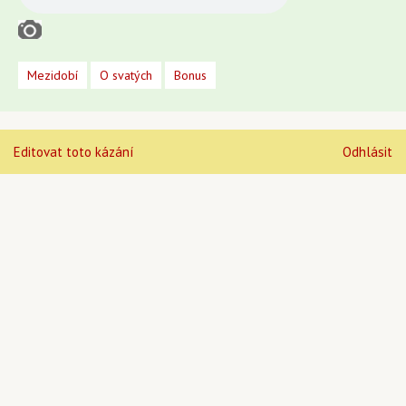
Mezidobí
O svatých
Bonus
Editovat toto kázání
Odhlásit