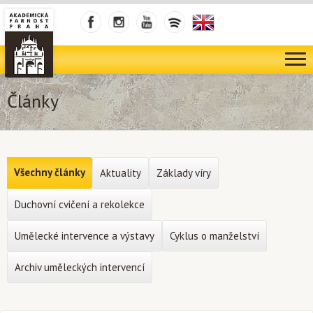
Články
Všechny články
Aktuality
Základy víry
Duchovní cvičení a rekolekce
Umělecké intervence a výstavy
Cyklus o manželství
Archiv uměleckých intervencí