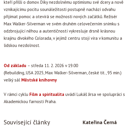
kteří přišli o domov. Díky nezdolnému optimismu své dcery a nově
vznikajícímu pocitu sounáležitosti postupně nachází odvahu
přijímat pomoc a otevírá se možnosti nových začátků. Režisér
Max Walker-Silverman ve svém druhém celovečerním snímku s
odzbrojující něhou a autentičností vykresluje drsně krásnou
krajinu divokého Colorada, v jejímž centru stojí víra v komunitu a
lidskou nezdolnost.
Od základu
– středa 11. 2. 2026 v 19.00
(Rebuilding, USA 2025, Max Walker-Silverman, české tit., 95 min.)
velký sál
Městské knihovny
V rámci cyklu
Film a spiritualita
uvádí Lukáš Jirsa ve spolupráci s
Akademickou farností Praha.
Související články
Kateřina Černá