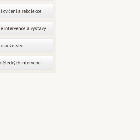
í cvičení a rekolekce
é intervence a výstavy
o manželství
uměleckých intervencí