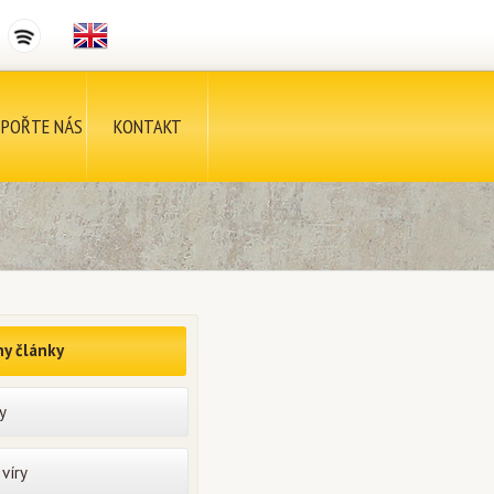
POŘTE NÁS
KONTAKT
y články
y
víry