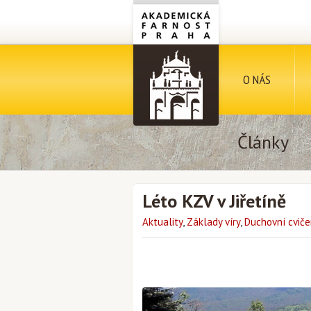
O NÁS
Články
Léto KZV v Jiřetíně
Aktuality
,
Základy víry
,
Duchovní cviče