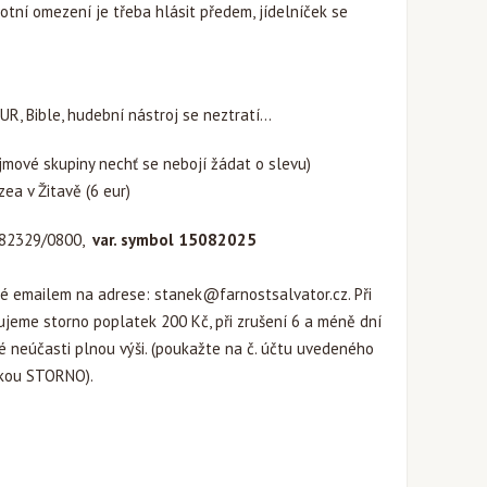
votní omezení je třeba hlásit předem, jídelníček se
EUR, Bible, hudební nástroj se neztratí...
jmové skupiny nechť se nebojí žádat o slevu)
a v Žitavě (6 eur)
882329/0800,
var. symbol 15082025
né emailem na adrese:
stanek@farnostsalvator.cz
. Při
ujeme storno poplatek 200 Kč, při zrušení 6 a méně dní
neúčasti plnou výši. (poukažte na č. účtu uvedeného
iskou STORNO).