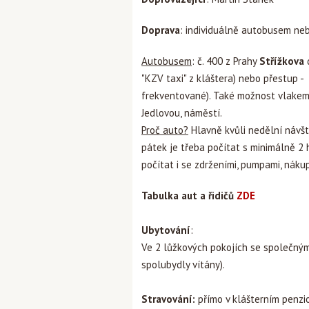
Doprava
: individuálně autobusem ne
Autobusem
: č. 400 z Prahy
Střížkova
d
"KZV taxi" z kláštera) nebo přestup -
frekventované). Také možnost vlakem 
Jedlovou, náměstí.
Proč auto?
Hlavně kvůli nedělní návšt
pátek je třeba počítat s minimálně 2 
počítat i se zdrženími, pumpami, náku
Tabulka aut a řidičů
ZDE
Ubytování
:
Ve 2 lůžkových pokojích se společným
spolubydly vítány).
Stravování:
přímo v klášterním penzio