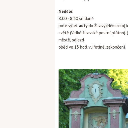
Neděle:
8:00 - 8:30 snídaně
poté výlet
auty
do Žitavy (Německo) k
světě (Velké žitavské postní plátno).
městě, odjezd
oběd ve 13 hod. v Jiřetíně, zakončení.