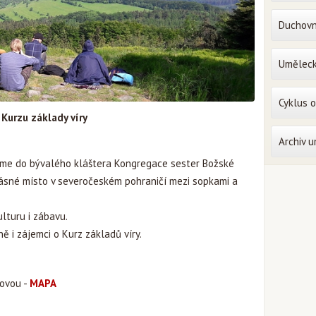
Duchovn
Uměleck
Cyklus 
Kurzu základy víry
Archiv 
dáme do bývalého kláštera Kongregace sester Božské
krásné místo v severočeském pohraničí mezi sopkami a
ulturu i zábavu.
ně i zájemci o Kurz základů víry.
lovou -
MAPA