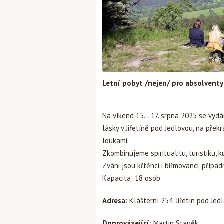
Letní pobyt /nejen/ pro absolventy 
Na víkend 15. - 17. srpna 2025 se vy
lásky v Jiřetíně pod Jedlovou, na pře
loukami.
Zkombinujeme spiritualitu, turistiku, k
Zváni jsou křtěnci i biřmovanci, případ
Kapacita: 18 osob
Adresa
: Klášterní 254, Jiřetín pod Jed
Doprovázející
: Martin Staněk