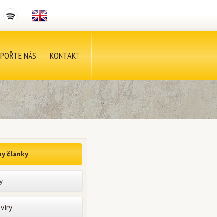
POŘTE NÁS
KONTAKT
y články
y
víry