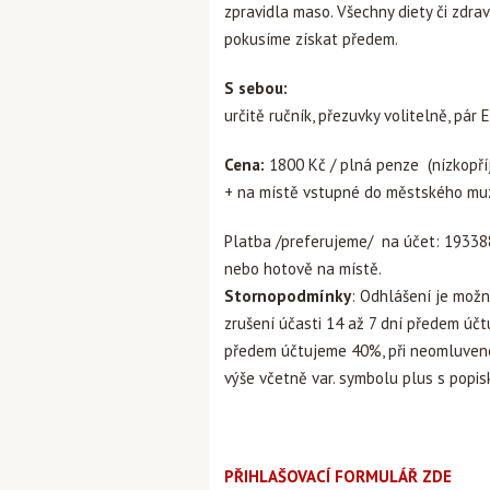
zpravidla maso. Všechny diety či zdra
pokusíme získat předem.
S sebou:
určitě ručník, přezuvky volitelně, pár 
Cena:
1800 Kč / plná penze (nízkopří
+ na místě vstupné do městského muze
Platba /preferujeme/ na účet: 1933
nebo hotově na místě.
Stornopodmínky
: Odhlášení je mož
zrušení účasti 14 až 7 dní předem účt
předem účtujeme 40%, při neomluvené 
výše včetně var. symbolu plus s pop
PŘIHLAŠOVACÍ FORMULÁŘ ZDE