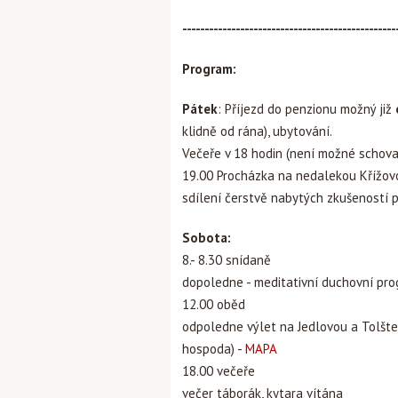
------------------------------------------------
Program:
Pátek
: Příjezd do penzionu možný již
klidně od rána), ubytování.
Večeře v 18 hodin (není možné schova
19.00 Procházka na nedalekou Křížovo
sdílení čerstvě nabytých zkušeností p
Sobota:
8.- 8.30 snídaně
dopoledne - meditativní duchovní progr
12.00 oběd
odpoledne výlet na Jedlovou a Tolštej
hospoda) -
MAPA
18.00 večeře
večer táborák, kytara vítána