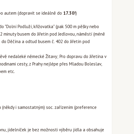
bo autem (dopravit se ideálně do
17.30!
)
o "Dolní Podluží, křižovatka" (pak 500 m pěšky nebo
 2 minuty busem do Jiřetín pod Jedlovou, náměstí (méně
do Děčína a odtud busem č. 402 do Jiřetín pod
ěvě nedaleké německé Žitavy; Pro dopravu do Jiřetína v
hodinami cesty, z Prahy nejlépe přes Mladou Boleslav,
pem etc.
 (někdy i samostatným) soc. zařízením (preference
nu, jídelníček je bez možnosti výběru jídla a obsahuje