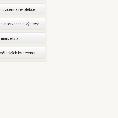
í cvičení a rekolekce
é intervence a výstavy
o manželství
uměleckých intervencí