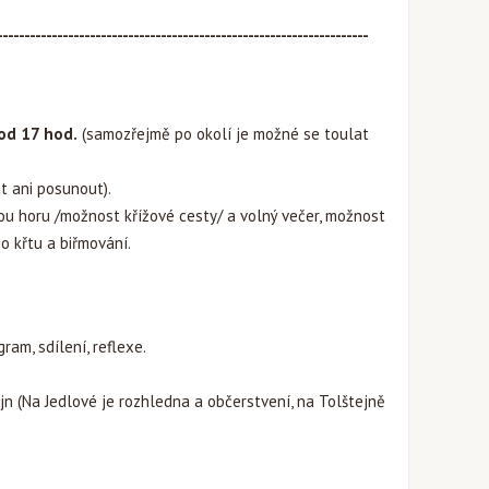
--------------------------------------------------------------------
od 17 hod.
(samozřejmě po okolí je možné se toulat
t ani posunout).
u horu /možnost křížové cesty/ a volný večer, možnost
o křtu a biřmování.
am, sdílení, reflexe.
n (Na Jedlové je rozhledna a občerstvení, na Tolštejně