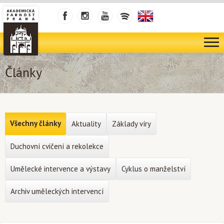
Články
Všechny články
Aktuality
Základy víry
Duchovní cvičení a rekolekce
Umělecké intervence a výstavy
Cyklus o manželství
Archiv uměleckých intervencí