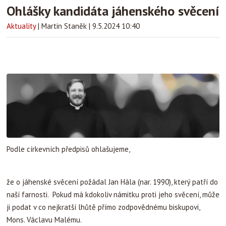
Ohlášky kandidáta jáhenského svěcení
Aktuality
|
Martin Staněk
|
9.5.2024 10:40
Podle církevních předpisů ohlašujeme,
že o jáhenské svěcení požádal Jan Hála (nar. 1990), který patří do
naší farnosti. Pokud má kdokoliv námitku proti jeho svěcení, může
ji podat v co nejkratší lhůtě přímo zodpovědnému biskupovi,
Mons. Václavu Malému.