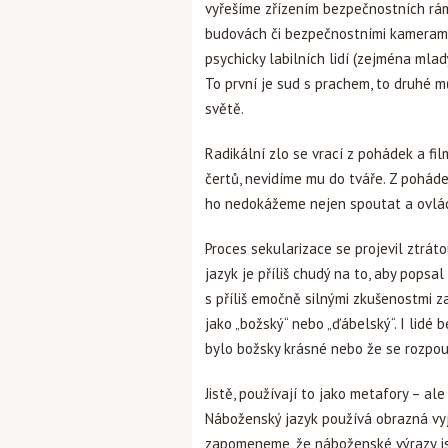
vyřešíme zřízením bezpečnostních rá
budovách či bezpečnostními kamerami
psychicky labilních lidí (zejména mlad
To první je sud s prachem, to druhé 
světě.
Radikální zlo se vrací z pohádek a f
čertů, nevidíme mu do tváře. Z poháde
ho nedokážeme nejen spoutat a ovlád
Proces sekularizace se projevil ztrát
jazyk je příliš chudý na to, aby popsa
s příliš emočně silnými zkušenostmi z
jako „božský“ nebo „ďábelský“. I lidé
bylo božsky krásné nebo že se rozpou
Jistě, používají to jako metafory – al
Náboženský jazyk používá obrazná vyj
zapomeneme, že náboženské výrazy js