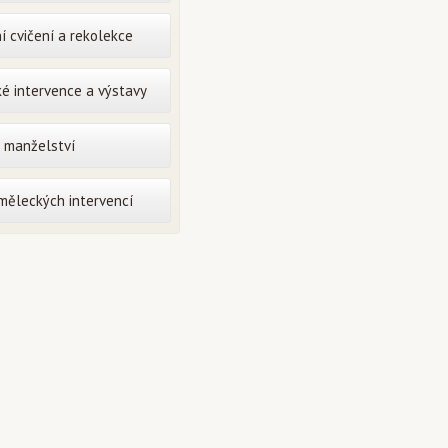
í cvičení a rekolekce
é intervence a výstavy
o manželství
uměleckých intervencí