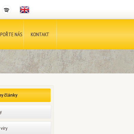
POŘTE NÁS
KONTAKT
y články
y
víry