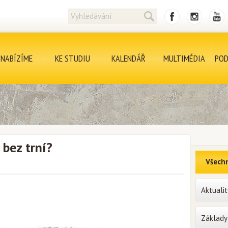
NABÍZÍME
KE STUDIU
KALENDÁŘ
MULTIMÉDIA
POD
 bez trní?
Všechn
Aktualit
Základy 