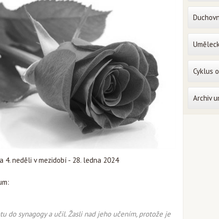
Duchovn
Uměleck
Cyklus 
Archiv 
4. neděli v mezidobí - 28. ledna 2024
um:
tu do synagogy a učil. Žasli nad jeho učením, protože je