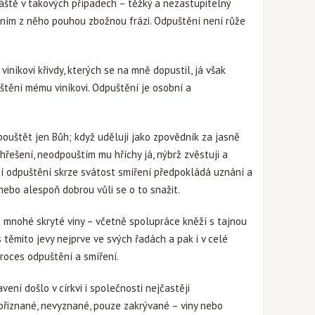
láště v takových případech – těžký a nezastupitelný
 činím z něho pouhou zbožnou frázi. Odpuštění není růže
iníkovi křivdy, kterých se na mně dopustil, já však
tění mému viníkovi. Odpuštění je osobní a
ouštět jen Bůh; když uděluji jako zpovědník za jasně
řešení, neodpouštím mu hříchy já, nýbrž zvěstuji a
ží odpuštění skrze svátost smíření předpokládá uznání a
, nebo alespoň dobrou vůli se o to snažit.
mnohé skryté viny – včetně spolupráce kněží s tajnou
s těmito jevy nejprve ve svých řadách a pak i v celé
roces odpuštění a smíření.
vení došlo v církvi i společnosti nejčastěji
epřiznané, nevyznané, pouze zakrývané – viny nebo