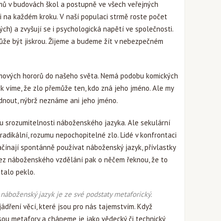
mů v budovách škol a postupně ve všech veřejných
 na každém kroku. V naší populaci strmě roste počet
ých) a zvyšují se i psychologická napětí ve společnosti.
může být jiskrou. Žijeme a budeme žít v nebezpečném
ilmových hororů do našeho světa. Nemá podobu komických
k víme, že zlo přemůže ten, kdo zná jeho jméno. Ale my
nout, nýbrž neznáme ani jeho jméno.
ou srozumitelnosti náboženského jazyka. Ale sekulární
l radikální, rozumu nepochopitelné zlo. Lidé v konfrontaci
ačínají spontánně používat náboženský jazyk, přívlastky
 bez náboženského vzdělání pak o něčem řeknou, že to
talo peklo.
e
náboženský jazyk je ze své podstaty metaforický.
ádření věcí, které jsou pro nás tajemstvím. Když
ou metafory a chápeme je jako vědecký či technický