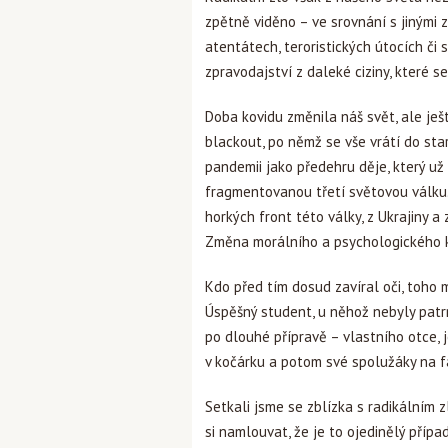
zpětně viděno – ve srovnání s jinými z
atentátech, teroristických útocích či 
zpravodajství z daleké ciziny, které 
Doba kovidu změnila náš svět, ale ješ
blackout, po němž se vše vrátí do sta
pandemii jako předehru děje, který už
fragmentovanou třetí světovou válku
horkých front této války, z Ukrajiny a z
Změna morálního a psychologického k
Kdo před tím dosud zavíral oči, toho 
Úspěšný student, u něhož nebyly patrn
po dlouhé přípravě – vlastního otce,
v kočárku a potom své spolužáky na fa
Setkali jsme se zblízka s radikálním
si namlouvat, že je to ojedinělý přípa