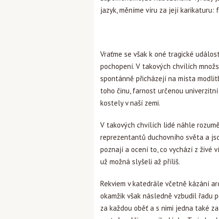
jazyk, měníme víru za její karikaturu
Vraťme se však k oné tragické událos
pochopení. V takových chvílích množstv
spontánně přicházejí na místa modlitb
toho činu, farnost určenou univerzitní
kostely v naší zemi.
V takových chvílích lidé náhle rozum
reprezentantů duchovního světa a jsou
poznají a ocení to, co vychází z živé 
už možná slyšeli až příliš.
Rekviem v katedrále včetně kázání ar
okamžik však následně vzbudil řadu p
za každou oběť a s nimi jedna také za