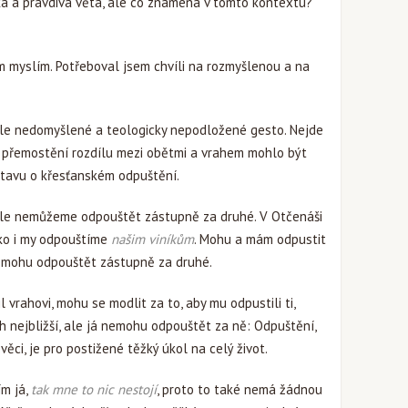
zká a pravdivá věta, ale co znamená v tomto kontextu?
om myslím. Potřeboval jsem chvíli na rozmyšlenou a na
 ale nedomyšlené a teologicky nepodložené gesto. Nejde
hé přemostění rozdílu mezi obětmi a vrahem mohlo být
stavu o křesťanském odpuštění.
e nemůžeme odpouštět zástupně za druhé. V Otčenáši
ako i my odpouštíme
našim viníkům
. Mohu a mám odpustit
 nemohu odpouštět zástupně za druhé.
 vrahovi, mohu se modlit za to, aby mu odpustili ti,
ch nejbližší, ale já nemohu odpouštět za ně: Odpuštění,
ěci, je pro postižené těžký úkol na celý život.
ím já,
tak mne to nic nestojí
, proto to také nemá žádnou