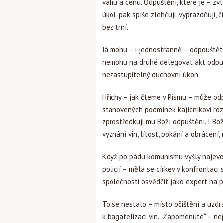
váhu a cenu. Odpuštění, které je – zv
úkol, pak spíše zlehčuji, vyprazdňuji,
bez trní.
Já mohu – i jednostranně – odpouštět v
nemohu na druhé delegovat akt odpuš
nezastupitelný duchovní úkon.
Hříchy – jak čteme v Písmu – může odp
stanovených podmínek kajícníkovi rozh
zprostředkuji mu Boží odpuštění. I Bo
vyznání vin, lítost, pokání a obrácení
Když po pádu komunismu vyšly najevo 
policií – měla se církev v konfrontaci 
společnosti osvědčit jako expert na p
To se nestalo – místo očištění a uzdra
k bagatelizaci vin. „Zapomenuté“ – n