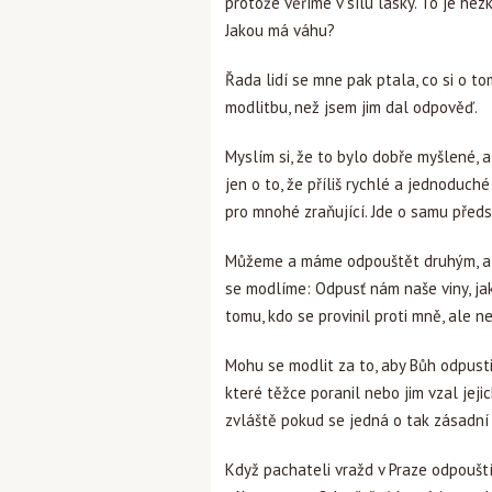
protože věříme v sílu lásky. To je he
Jakou má váhu?
Řada lidí se mne pak ptala, co si o t
modlitbu, než jsem jim dal odpověď.
Myslím si, že to bylo dobře myšlené,
jen o to, že příliš rychlé a jednoduc
pro mnohé zraňující. Jde o samu před
Můžeme a máme odpouštět druhým, al
se modlíme: Odpusť nám naše viny, j
tomu, kdo se provinil proti mně, ale
Mohu se modlit za to, aby Bůh odpustil
které těžce poranil nebo jim vzal jeji
zvláště pokud se jedná o tak zásadní v
Když pachateli vražd v Praze odpoušt