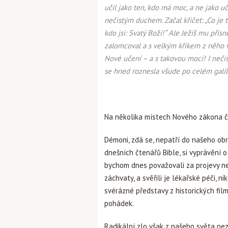
učil jako ten, kdo má moc, a ne jako u
nečistým duchem. Začal křičet: „Co je ti
kdo jsi: Svatý Boží!“ Ale Ježíš mu přís
zalomcoval a s velkým křikem z něho vy
Nové učení – a s takovou mocí! I neči
se hned roznesla všude po celém galil
Na několika místech Nového zákona čt
Démoni, zdá se, nepatří do našeho obr
dnešních čtenářů Bible, si vyprávění o
bychom dnes považovali za projevy ne
záchvaty, a svěřili je lékařské péči, n
svérázné představy z historických fil
pohádek.
Radikální zlo však z našeho světa nez