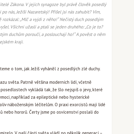
čitelé Zákona. V jejich synagoze byl právě člověk posedlý
 po nás, Ježíši Nazaretský! Přišel jsi nás zahubit? Vím,
ně rozkázal: „Mlč a vyjdi z něho!“ Nečistý duch posedlým
šel. Všichni užasli a ptali se jeden druhého: „Co je to?
stým duchům poroučí, a poslouchají ho!“ A pověst o něm
ejském kraji.
eme o tom, jak Ježíš vyháněl z posedlých zlé duchy.
azu světa. Patrně většina moderních lidí, včetně
 posedlostech vykládá tak, že šlo nejspíš o jevy, které
moci, například za epileptické nebo hysterické
ikoliv náboženským léčitelům. O praxi exorcistů mají lidé
mů nebo hororů. Čerty jsme po osvícenství poslali do
mizelo. V naší části světa vládl po několik generací –