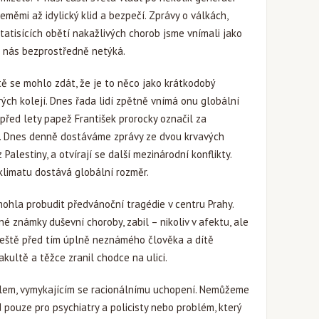
eměmi až idylický klid a bezpečí. Zprávy o válkách,
statisících obětí nakažlivých chorob jsme vnímali jako
se nás bezprostředně netýká.
tě se mohlo zdát, že je to něco jako krátkodobý
rých kolejí. Dnes řada lidí zpětně vnímá onu globální
 před lety papež František prorocky označil za
. Dnes denně dostáváme zprávy ze dvou krvavých
 Palestiny, a otvírají se další mezinárodní konflikty.
limatu dostává globální rozměr.
mohla probudit předvánoční tragédie v centru Prahy.
é známky duševní choroby, zabil – nikoliv v afektu, ale
 ještě před tím úplně neznámého člověka a dítě
kultě a těžce zranil chodce na ulici.
 zlem, vymykajícím se racionálnímu uchopení. Nemůžeme
d pouze pro psychiatry a policisty nebo problém, který