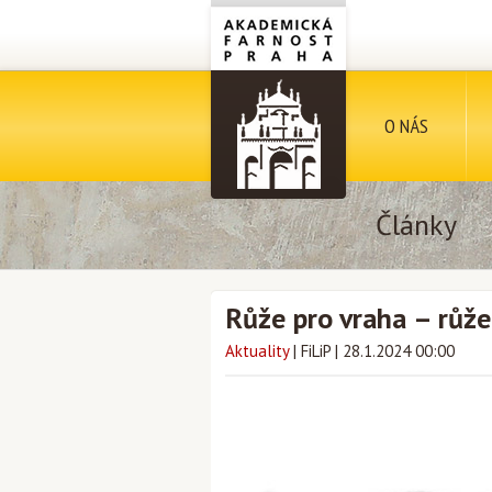
O NÁS
Články
Růže pro vraha – růže
Aktuality
|
FiLiP
|
28.1.2024 00:00