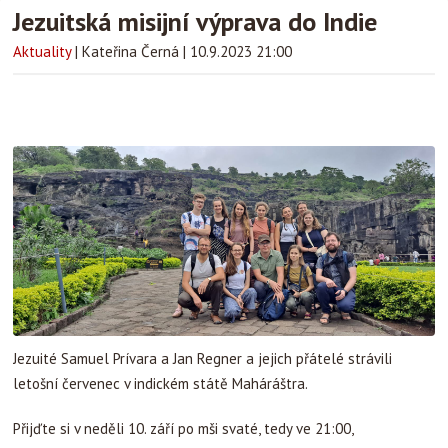
Jezuitská misijní výprava do Indie
Aktuality
|
Kateřina Černá
|
10.9.2023 21:00
Jezuité Samuel Prívara a Jan Regner a jejich přátelé strávili
letošní červenec v indickém státě Maháráštra.
Přijďte si v neděli 10. září po mši svaté, tedy ve 21:00,