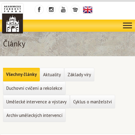
Články
Všechny články
Aktuality
Základy víry
Duchovní cvičení a rekolekce
Umělecké intervence a výstavy
Cyklus o manželství
Archiv uměleckých intervencí