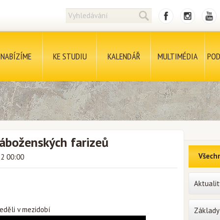
NABÍZÍME
KE STUDIU
KALENDÁŘ
MULTIMÉDIA
POD
náboženských farizeů
Všechn
22 00:00
Aktualit
eděli v mezidobí
Základy 