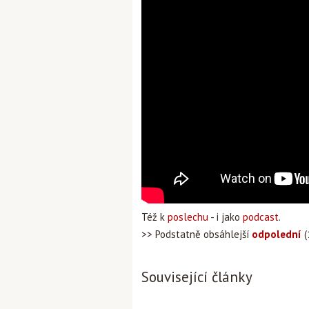
Též k
poslechu
- i jako
podcast
.
>> Podstatně obsáhlejší
odpolední
(
Související články