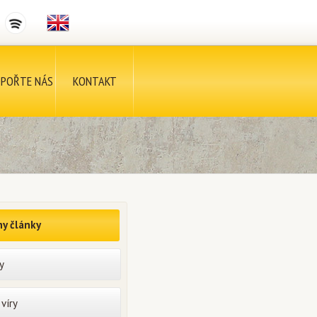
POŘTE NÁS
KONTAKT
y články
y
víry