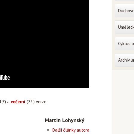
Duchovn
Uměleck
Cyklus 
Archiv 
19') a
večerní
(23') verze
Martin Lohynský
Další články autora