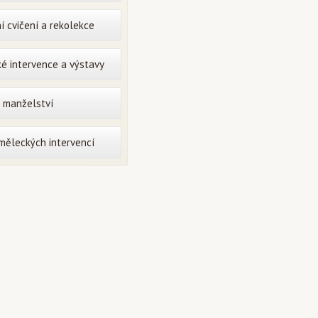
í cvičení a rekolekce
é intervence a výstavy
o manželství
uměleckých intervencí