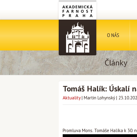
O NÁS
Články
Tomáš Halík: Úskalí 
Aktuality
|
Martin Lohynský
|
23.10.20
Promluva Mons. Tomáše Halíka k 30. n