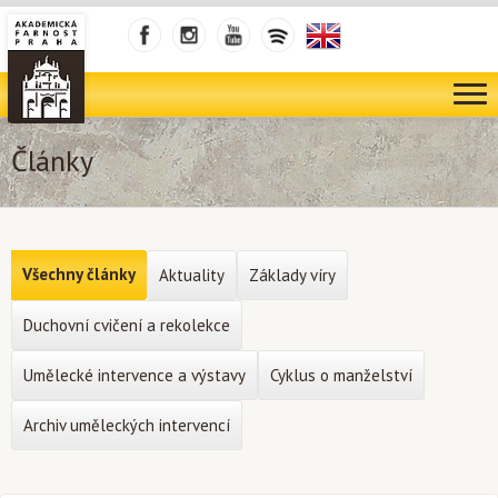
Články
Všechny články
Aktuality
Základy víry
Duchovní cvičení a rekolekce
Umělecké intervence a výstavy
Cyklus o manželství
Archiv uměleckých intervencí