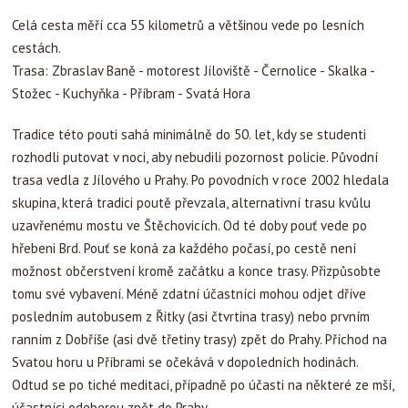
Celá cesta měří cca 55 kilometrů a většinou vede po lesních
cestách.
Trasa: Zbraslav Baně - motorest Jíloviště - Černolice - Skalka -
Stožec - Kuchyňka - Příbram - Svatá Hora
Tradice této pouti sahá minimálně do 50. let, kdy se studenti
rozhodli putovat v noci, aby nebudili pozornost policie. Původní
trasa vedla z Jílového u Prahy. Po povodních v roce 2002 hledala
skupina, která tradici poutě převzala, alternativní trasu kvůlu
uzavřenému mostu ve Štěchovicích. Od té doby pouť vede po
hřebeni Brd. Pouť se koná za každého počasí, po cestě není
možnost občerstvení kromě začátku a konce trasy. Přizpůsobte
tomu své vybavení. Méně zdatní účastníci mohou odjet dříve
posledním autobusem z Řitky (asi čtvrtina trasy) nebo prvním
ranním z Dobříše (asi dvě třetiny trasy) zpět do Prahy. Příchod na
Svatou horu u Příbrami se očekává v dopoledních hodinách.
Odtud se po tiché meditaci, případně po účasti na některé ze mší,
účastníci odeberou zpět do Prahy.