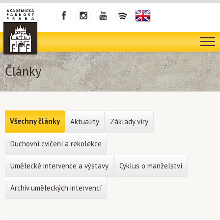
Články
Všechny články
Aktuality
Základy víry
Duchovní cvičení a rekolekce
Umělecké intervence a výstavy
Cyklus o manželství
Archiv uměleckých intervencí