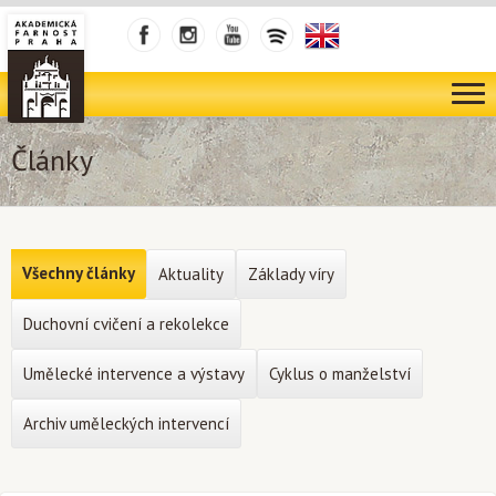
Články
Všechny články
Aktuality
Základy víry
Duchovní cvičení a rekolekce
Umělecké intervence a výstavy
Cyklus o manželství
Archiv uměleckých intervencí