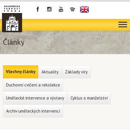
Články
Všechny články
Aktuality
Základy víry
Duchovní cvičení a rekolekce
Umělecké intervence a výstavy
Cyklus o manželství
Archiv uměleckých intervencí