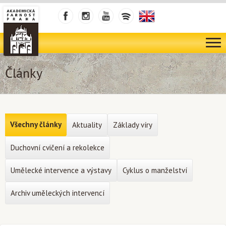
Články
Všechny články
Aktuality
Základy víry
Duchovní cvičení a rekolekce
Umělecké intervence a výstavy
Cyklus o manželství
Archiv uměleckých intervencí