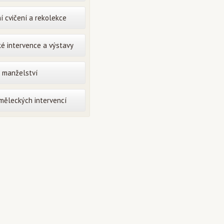
í cvičení a rekolekce
é intervence a výstavy
o manželství
uměleckých intervencí