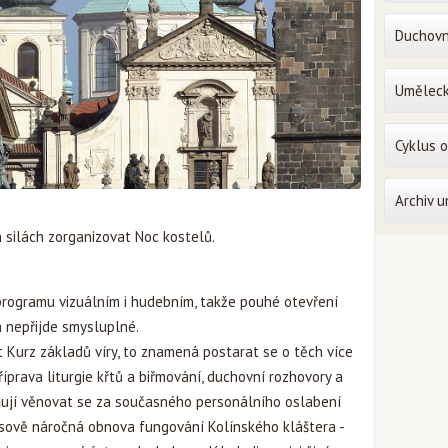
Duchovn
Uměleck
Cyklus 
Archiv 
h silách zorganizovat Noc kostelů.
programu vizuálním i hudebním, takže pouhé otevření
 nepřijde smysluplné.
it Kurz základů víry, to znamená postarat se o těch více
íprava liturgie křtů a biřmování, duchovní rozhovory a
ují věnovat se za současného personálního oslabení
časově náročná obnova fungování Kolínského kláštera -