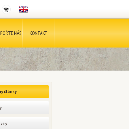
POŘTE NÁS
KONTAKT
y články
y
víry