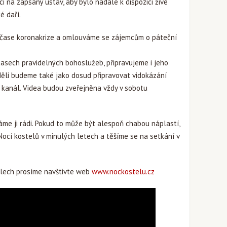
ci na zapsaný ústav, aby bylo nadále k dispozici živé
é daří.
 čase koronakrize a omlouváme se zájemcům o páteční
časech pravidelných bohoslužeb, připravujeme i jeho
děli budeme také jako dosud připravovat vidokázání
 kanál. Videa budou zveřejněna vždy v sobotu
me ji rádi. Pokud to může být alespoň chabou náplastí,
Nocí kostelů v minulých letech a těšíme se na setkání v
elech prosíme navštivte web
www.nockostelu.cz