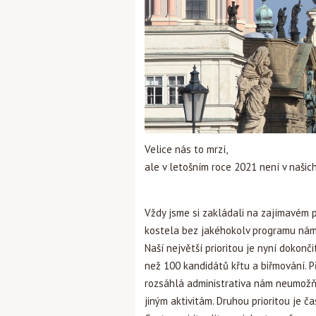
Velice nás to mrzí,
ale v letošním roce 2021 není v našic
Vždy jsme si zakládali na zajímavém 
kostela bez jakéhokolv programu nám
Naší největší prioritou je nyní dokonč
než 100 kandidátů křtu a biřmování. Př
rozsáhlá administrativa nám neumožň
jiným aktivitám. Druhou prioritou je 