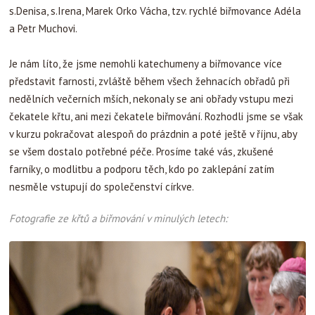
s.Denisa, s.Irena, Marek Orko Vácha, tzv. rychlé biřmovance Adéla
a Petr Muchovi.
Je nám líto, že jsme nemohli katechumeny a biřmovance více
představit farnosti, zvláště během všech žehnacích obřadů při
nedělních večerních mších, nekonaly se ani obřady vstupu mezi
čekatele křtu, ani mezi čekatele biřmování. Rozhodli jsme se však
v kurzu pokračovat alespoň do prázdnin a poté ještě v říjnu, aby
se všem dostalo potřebné péče. Prosíme také vás, zkušené
farníky, o modlitbu a podporu těch, kdo po zaklepání zatím
nesměle vstupují do společenství církve.
Fotografie ze křtů a biřmování v minulých letech: