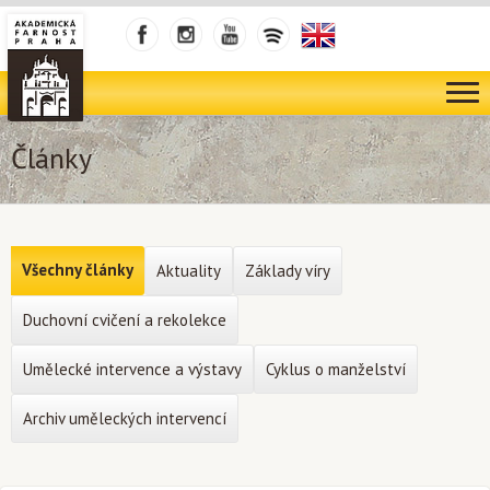
Články
Všechny články
Aktuality
Základy víry
Duchovní cvičení a rekolekce
Umělecké intervence a výstavy
Cyklus o manželství
Archiv uměleckých intervencí