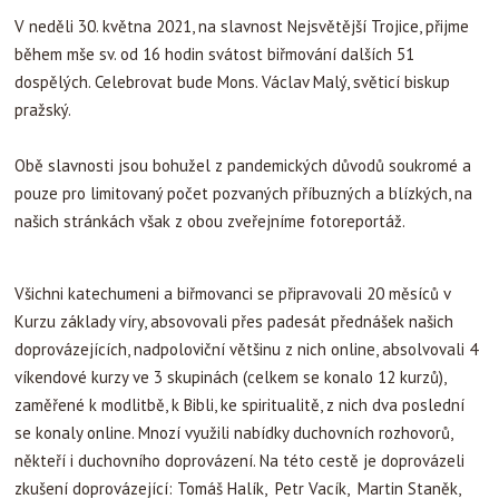
V neděli 30. května 2021, na slavnost Nejsvětější Trojice, přijme
během mše sv. od 16 hodin svátost biřmování dalších 51
dospělých. Celebrovat bude Mons. Václav Malý, světicí biskup
pražský.
Obě slavnosti jsou bohužel z pandemických důvodů soukromé a
pouze pro limitovaný počet pozvaných příbuzných a blízkých, na
našich stránkách však z obou zveřejníme fotoreportáž.
Všichni katechumeni a biřmovanci se připravovali 20 měsíců v
Kurzu základy víry, absovovali přes padesát přednášek našich
doprovázejících, nadpoloviční většinu z nich online, absolvovali 4
víkendové kurzy ve 3 skupinách (celkem se konalo 12 kurzů),
zaměřené k modlitbě, k Bibli, ke spiritualitě, z nich dva poslední
se konaly online. Mnozí využili nabídky duchovních rozhovorů,
někteří i duchovního doprovázení. Na této cestě je doprovázeli
zkušení doprovázející: Tomáš Halík, Petr Vacík, Martin Staněk,