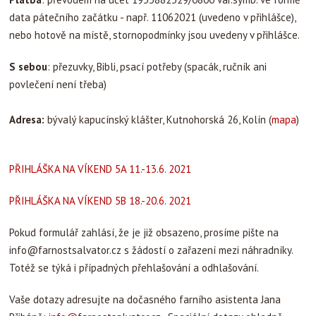
data pátečního začátku - např. 11062021 (uvedeno v přihlášce),
nebo hotově na místě, stornopodmínky jsou uvedeny v přihlášce.
S sebou
: přezuvky, Bibli, psací potřeby (spacák, ručník ani
povlečení není třeba)
Adresa:
bývalý kapucínský klášter, Kutnohorská 26, Kolín (
mapa
)
PŘIHLÁŠKA NA VÍKEND 5A 11.-13.6. 2021
PŘIHLÁŠKA NA VÍKEND 5B 18.-20.6. 2021
Pokud formulář zahlásí, že je již obsazeno, prosíme pište na
info@farnostsalvator.cz
s žádostí o zařazení mezi náhradníky.
Totéž se týká i případných přehlašování a odhlašování.
Vaše dotazy adresujte na dočasného farního asistenta Jana