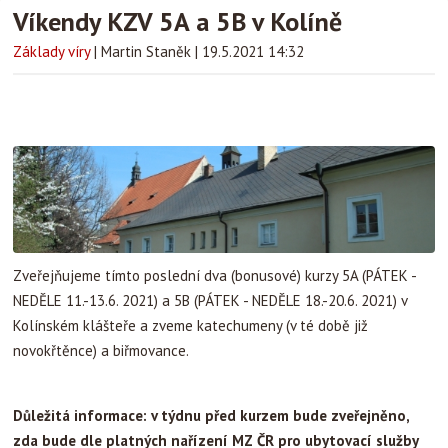
Víkendy KZV 5A a 5B v Kolíně
Základy víry
|
Martin Staněk
|
19.5.2021 14:32
Zveřejňujeme tímto poslední dva (bonusové) kurzy 5A (PÁTEK -
NEDĚLE 11.-13.6. 2021) a 5B (PÁTEK - NEDĚLE 18.-20.6. 2021) v
Kolínském klášteře a zveme katechumeny (v té době již
novokřtěnce) a biřmovance.
Důležitá informace: v týdnu před kurzem bude zveřejněno,
zda bude dle platných nařízení MZ ČR pro ubytovací služby