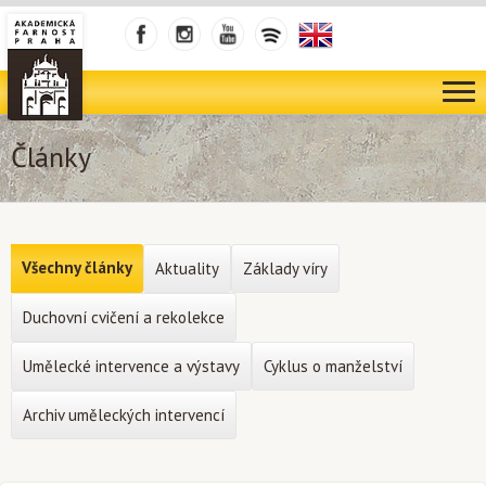
Články
Všechny články
Aktuality
Základy víry
Duchovní cvičení a rekolekce
Umělecké intervence a výstavy
Cyklus o manželství
Archiv uměleckých intervencí