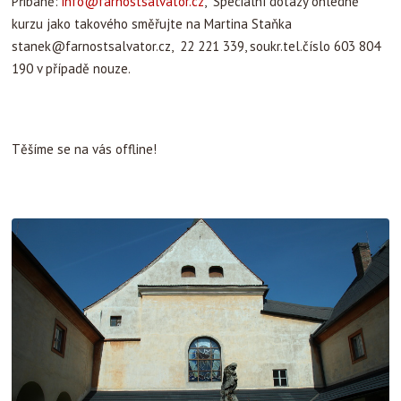
Přibáně:
info@farnostsalvator.cz
, Speciální dotazy ohledně
kurzu jako takového směřujte na Martina Staňka
stanek@farnostsalvator.cz
, 22 221 339, soukr.tel.číslo 603 804
190 v případě nouze.
Těšíme se na vás offline!