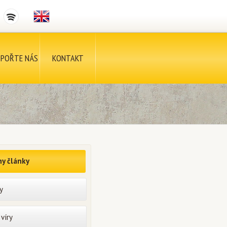
POŘTE NÁS
KONTAKT
y články
y
víry