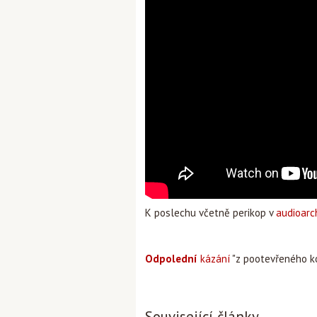
K poslechu včetně perikop v
audioarc
Odpolední
kázání
"z pootevřeného k
Související články