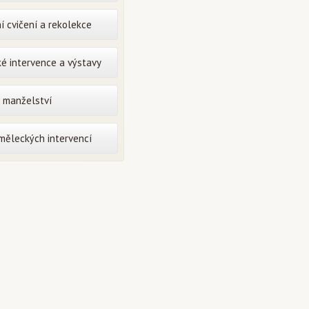
í cvičení a rekolekce
é intervence a výstavy
o manželství
uměleckých intervencí