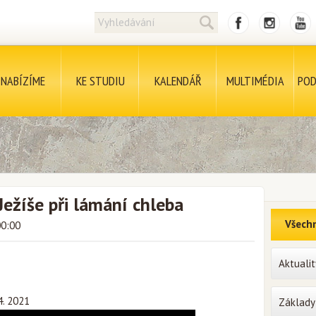
NABÍZÍME
KE STUDIU
KALENDÁŘ
MULTIMÉDIA
POD
Ježíše při lámání chleba
Všechn
00:00
Aktualit
4. 2021
Základy 