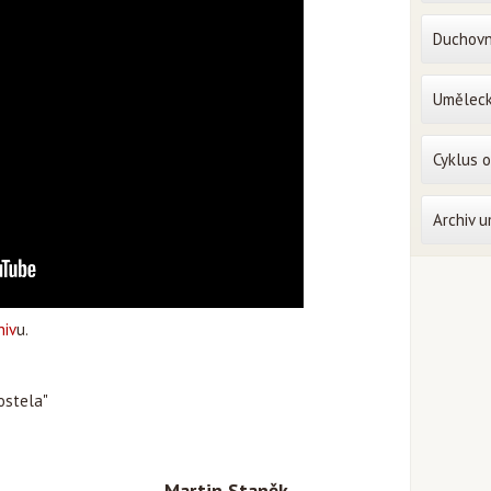
Duchovn
Uměleck
Cyklus 
Archiv 
hiv
u.
ostela"
Martin Staněk